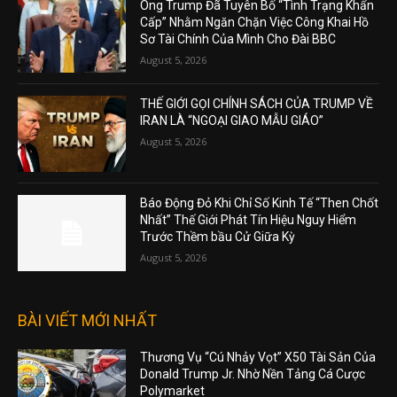
Ông Trump Đã Tuyên Bố “Tình Trạng Khẩn
Cấp” Nhằm Ngăn Chặn Việc Công Khai Hồ
Sơ Tài Chính Của Mình Cho Đài BBC
August 5, 2026
THẾ GIỚI GỌI CHÍNH SÁCH CỦA TRUMP VỀ
IRAN LÀ “NGOẠI GIAO MẪU GIÁO”
August 5, 2026
Báo Động Đỏ Khi Chỉ Số Kinh Tế “Then Chốt
Nhất” Thế Giới Phát Tín Hiệu Nguy Hiểm
Trước Thềm bầu Cử Giữa Kỳ
August 5, 2026
BÀI VIẾT MỚI NHẤT
Thương Vụ “Cú Nhảy Vọt” X50 Tài Sản Của
Donald Trump Jr. Nhờ Nền Tảng Cá Cược
Polymarket