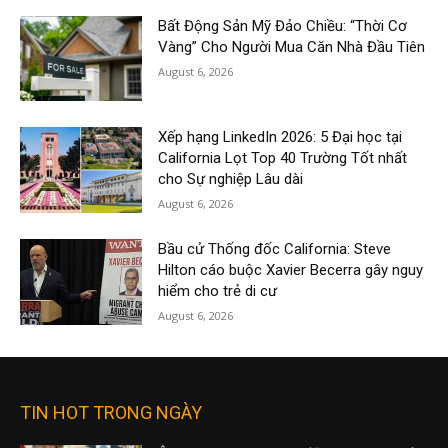
Bất Động Sản Mỹ Đảo Chiều: “Thời Cơ
Vàng” Cho Người Mua Căn Nhà Đầu Tiên
August 6, 2026
Xếp hạng LinkedIn 2026: 5 Đại học tại
California Lọt Top 40 Trường Tốt nhất
cho Sự nghiệp Lâu dài
August 6, 2026
Bầu cử Thống đốc California: Steve
Hilton cáo buộc Xavier Becerra gây nguy
hiểm cho trẻ di cư
August 6, 2026
TIN HOT TRONG NGÀY