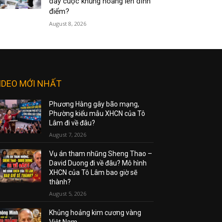
đẩy cuộc khủng hoảng lên đỉnh
điểm?
August 8, 2026
IDEO MỚI NHẤT
Phương Hằng gây bão mạng,
Phường kiểu mẫu XHCN của Tô
Lâm đi về đâu?
August 7, 2026
Vụ án tham nhũng Sheng Thao –
David Duong đi về đâu? Mô hình
XHCN của Tô Lâm bao giờ sẽ
thành?
August 5, 2026
Khủng hoảng kim cương vàng