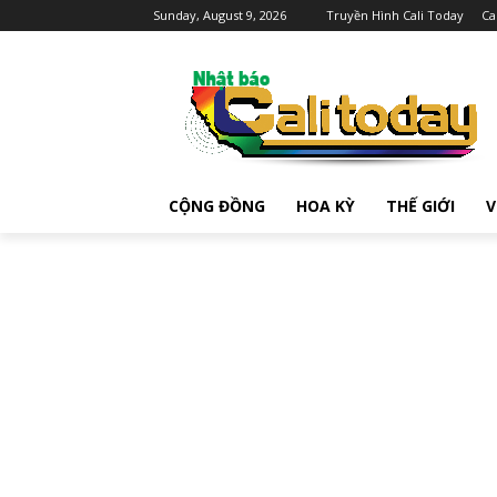
Sunday, August 9, 2026
Truyền Hình Cali Today
Ca
CỘNG ĐỒNG
HOA KỲ
THẾ GIỚI
V