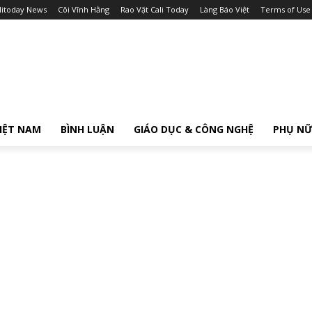
litoday News
Cõi Vĩnh Hằng
Rao Vặt Cali Today
Làng Báo Việt
Terms of Use
IỆT NAM
BÌNH LUẬN
GIÁO DỤC & CÔNG NGHỆ
PHỤ N