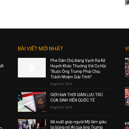
BÀI VIẾT MỚI NHẤT
V
Phe Dân Chủ Đang Vạch Ra Kế
ẠN
Hoạch Khác Thường Với Cơ Hội
“Buộc Ông Trump Phải Chịu
Trách Nhiệm Giải Trình”.
August 8, 2026
GIỚI HẠN THỜI GIAN LƯU TRÚ
CỦA SINH VIÊN QUỐC TẾ
August 8, 2026
Đề xuất giúp người Mỹ làm giàu
từ bùng nổ AI của ông Trump