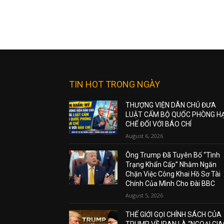
TIN HOT TRONG NGÀY
THƯỢNG VIỆN DÂN CHỦ ĐƯA
LUẬT CẤM BỘ QUỐC PHÒNG H
CHẾ ĐỐI VỚI BÁO CHÍ
August 6, 2026
Ông Trump Đã Tuyên Bố “Tình
Trạng Khẩn Cấp” Nhằm Ngăn
Chặn Việc Công Khai Hồ Sơ Tài
Chính Của Mình Cho Đài BBC
August 5, 2026
THẾ GIỚI GỌI CHÍNH SÁCH CỦA