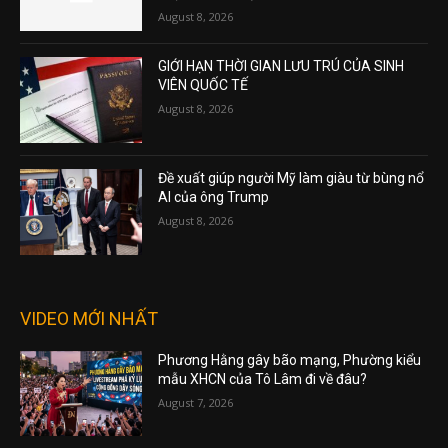
August 8, 2026
GIỚI HẠN THỜI GIAN LƯU TRÚ CỦA SINH
VIÊN QUỐC TẾ
August 8, 2026
Đề xuất giúp người Mỹ làm giàu từ bùng nổ
AI của ông Trump
August 8, 2026
VIDEO MỚI NHẤT
Phương Hằng gây bão mạng, Phường kiểu
mẫu XHCN của Tô Lâm đi về đâu?
August 7, 2026