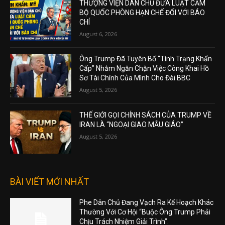
THƯỢNG VIỆN DÂN CHỦ ĐƯA LUẬT CẤM
BỘ QUỐC PHÒNG HẠN CHẾ ĐỐI VỚI BÁO
CHÍ
August 6, 2026
Ông Trump Đã Tuyên Bố “Tình Trạng Khẩn
Cấp” Nhằm Ngăn Chặn Việc Công Khai Hồ
Sơ Tài Chính Của Mình Cho Đài BBC
August 5, 2026
THẾ GIỚI GỌI CHÍNH SÁCH CỦA TRUMP VỀ
IRAN LÀ “NGOẠI GIAO MẪU GIÁO”
August 5, 2026
BÀI VIẾT MỚI NHẤT
Phe Dân Chủ Đang Vạch Ra Kế Hoạch Khác
Thường Với Cơ Hội “Buộc Ông Trump Phải
Chịu Trách Nhiệm Giải Trình”.