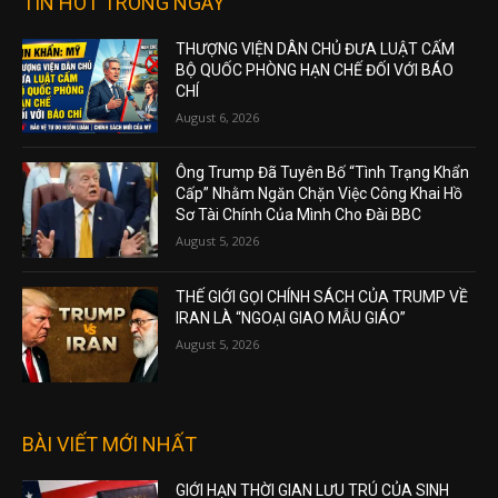
TIN HOT TRONG NGÀY
THƯỢNG VIỆN DÂN CHỦ ĐƯA LUẬT CẤM
BỘ QUỐC PHÒNG HẠN CHẾ ĐỐI VỚI BÁO
CHÍ
August 6, 2026
Ông Trump Đã Tuyên Bố “Tình Trạng Khẩn
Cấp” Nhằm Ngăn Chặn Việc Công Khai Hồ
Sơ Tài Chính Của Mình Cho Đài BBC
August 5, 2026
THẾ GIỚI GỌI CHÍNH SÁCH CỦA TRUMP VỀ
IRAN LÀ “NGOẠI GIAO MẪU GIÁO”
August 5, 2026
BÀI VIẾT MỚI NHẤT
GIỚI HẠN THỜI GIAN LƯU TRÚ CỦA SINH