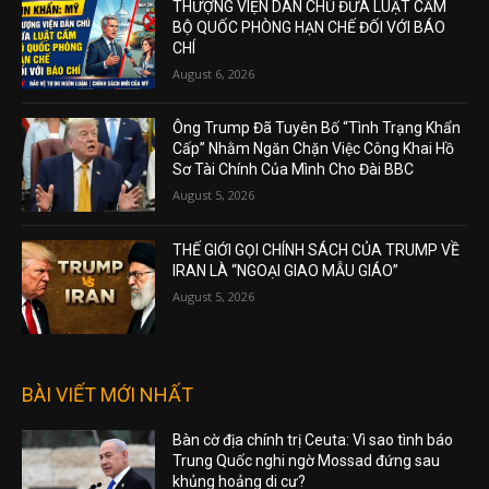
THƯỢNG VIỆN DÂN CHỦ ĐƯA LUẬT CẤM
BỘ QUỐC PHÒNG HẠN CHẾ ĐỐI VỚI BÁO
CHÍ
August 6, 2026
Ông Trump Đã Tuyên Bố “Tình Trạng Khẩn
Cấp” Nhằm Ngăn Chặn Việc Công Khai Hồ
Sơ Tài Chính Của Mình Cho Đài BBC
August 5, 2026
THẾ GIỚI GỌI CHÍNH SÁCH CỦA TRUMP VỀ
IRAN LÀ “NGOẠI GIAO MẪU GIÁO”
August 5, 2026
BÀI VIẾT MỚI NHẤT
Bàn cờ địa chính trị Ceuta: Vì sao tình báo
Trung Quốc nghi ngờ Mossad đứng sau
khủng hoảng di cư?