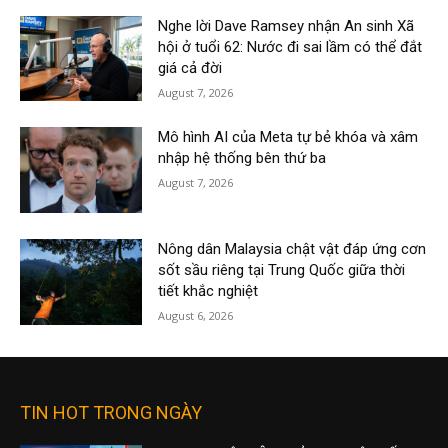
Nghe lời Dave Ramsey nhận An sinh Xã
hội ở tuổi 62: Nước đi sai lầm có thể đắt
giá cả đời
August 7, 2026
Mô hình AI của Meta tự bẻ khóa và xâm
nhập hệ thống bên thứ ba
August 7, 2026
Nông dân Malaysia chật vật đáp ứng cơn
sốt sầu riêng tại Trung Quốc giữa thời
tiết khắc nghiệt
August 6, 2026
TIN HOT TRONG NGÀY