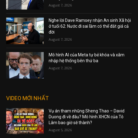
August 7, 2026
Nghe lời Dave Ramsey nhận An sinh Xã hội
ở tuổi 62: Nước đi sai lầm có thể đắt giá cả
đời
August 7, 2026
Mô hình AI của Meta tự bẻ khóa và xâm
nhập hệ thống bên thứ ba
August 7, 2026
VIDEO MỚI NHẤT
Vụ án tham nhũng Sheng Thao – David
Duong đi về đâu? Mô hình XHCN của Tô
Lâm bao giờ sẽ thành?
August 5, 2026