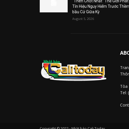
“Then Chốt Nhất” Thế Giới Phát
Tín Hiệu Nguy Hiểm Trước Thề
bầu Cử Giữa Kỳ
August 5, 2026
AB
Tra
Thôn
Tòa 
Tel:
Cont
Copyright © 2022 - Nhật báo Cali Today