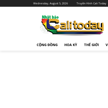
Wednesday, August 5, 2026
Truyền Hình Cali Today
CỘNG ĐỒNG
HOA KỲ
THẾ GIỚI
V