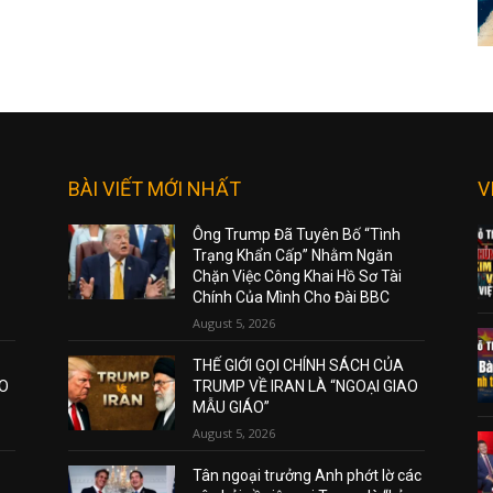
BÀI VIẾT MỚI NHẤT
V
Ông Trump Đã Tuyên Bố “Tình
Trạng Khẩn Cấp” Nhằm Ngăn
Chặn Việc Công Khai Hồ Sơ Tài
Chính Của Mình Cho Đài BBC
August 5, 2026
THẾ GIỚI GỌI CHÍNH SÁCH CỦA
AO
TRUMP VỀ IRAN LÀ “NGOẠI GIAO
MẪU GIÁO”
August 5, 2026
Tân ngoại trưởng Anh phớt lờ các