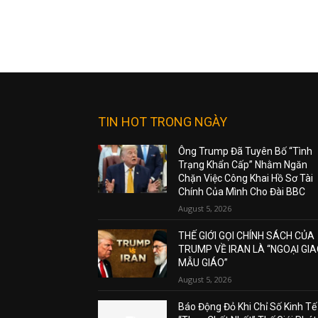
TIN HOT TRONG NGÀY
Ông Trump Đã Tuyên Bố “Tình
Trạng Khẩn Cấp” Nhằm Ngăn
Chặn Việc Công Khai Hồ Sơ Tài
Chính Của Mình Cho Đài BBC
August 5, 2026
THẾ GIỚI GỌI CHÍNH SÁCH CỦA
TRUMP VỀ IRAN LÀ “NGOẠI GI
MẪU GIÁO”
August 5, 2026
Báo Động Đỏ Khi Chỉ Số Kinh Tế