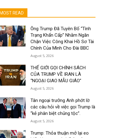
MOST READ
Ông Trump Đã Tuyên Bố “Tình
Trạng Khẩn Cấp” Nhằm Ngăn
Chặn Việc Công Khai Hồ Sơ Tài
Chính Của Mình Cho Đài BBC
August 5, 2026
THẾ GIỚI GỌI CHÍNH SÁCH
CỦA TRUMP VỀ IRAN LÀ
“NGOẠI GIAO MẪU GIÁO”
August 5, 2026
Tân ngoại trưởng Anh phớt lờ
các câu hỏi về việc gọi Trump là
“kẻ phân biệt chủng tộc”.
August 5, 2026
Trump: Thỏa thuận mở lại eo