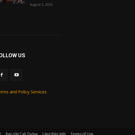
August 3, 2026
OLLOW US
rms and Policy Services
g
Rao Vặt Cali Today
Làng Báo Việt
Terms of Use