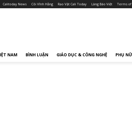
Calitoday News
Cõi Vĩnh Hằng
Rao Vặt Cali Today
Làng Báo Việt
Terms of
IỆT NAM
BÌNH LUẬN
GIÁO DỤC & CÔNG NGHỆ
PHỤ N