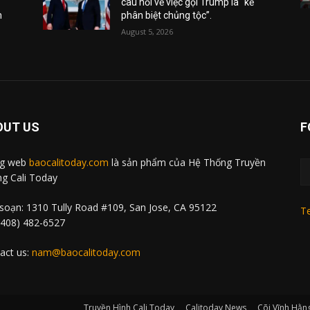
câu hỏi về việc gọi Trump là “kẻ
m
phân biệt chủng tộc”.
August 5, 2026
OUT US
F
ng web
baocalitoday.com
là sản phẩm của Hệ Thống Truyền
g Cali Today
soạn: 1310 Tully Road #109, San Jose, CA 95122
Te
 (408) 482-6527
act us:
nam@baocalitoday.com
Truyền Hình Cali Today
Calitoday News
Cõi Vĩnh Hằn