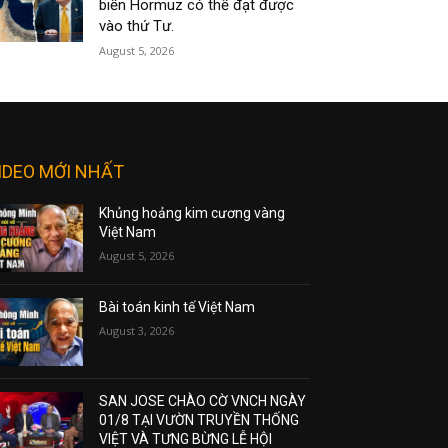
biển Hormuz có thể đạt được
vào thứ Tư.
August 5, 2026
IDEO MỚI NHẤT
Khủng hoảng kim cương vàng
Việt Nam
August 5, 2026
Bài toán kinh tế Việt Nam
August 3, 2026
SAN JOSE CHÀO CỜ VNCH NGÀY
01/8 TẠI VƯỜN TRUYỀN THỐNG
VIỆT VÀ TƯNG BỪNG LỄ HỘI