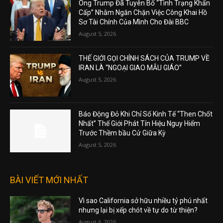
Ông Trump Đã Tuyên Bố “Tình Trạng Khẩn
Cấp” Nhằm Ngăn Chặn Việc Công Khai Hồ
Sơ Tài Chính Của Mình Cho Đài BBC
August 5, 2026
THẾ GIỚI GỌI CHÍNH SÁCH CỦA TRUMP VỀ
IRAN LÀ “NGOẠI GIAO MẪU GIÁO”
August 5, 2026
Báo Động Đỏ Khi Chỉ Số Kinh Tế “Then Chốt
Nhất” Thế Giới Phát Tín Hiệu Nguy Hiểm
Trước Thềm bầu Cử Giữa Kỳ
August 5, 2026
BÀI VIẾT MỚI NHẤT
Vì sao California sở hữu nhiều tỷ phú nhất
nhưng lại bị xếp chót về tự do từ thiện?
August 6, 2026