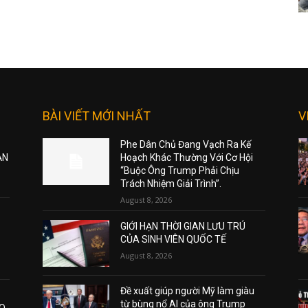
BÀI VIẾT MỚI NHẤT
V
Phe Dân Chủ Đang Vạch Ra Kế
ẠN
Hoạch Khác Thường Với Cơ Hội
“Buộc Ông Trump Phải Chịu
Trách Nhiệm Giải Trình”.
August 8, 2026
GIỚI HẠN THỜI GIAN LƯU TRÚ
CỦA SINH VIÊN QUỐC TẾ
August 8, 2026
Đề xuất giúp người Mỹ làm giàu
từ bùng nổ AI của ông Trump