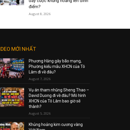
đẩy cuộc khủng hoảng lên đỉnh
điểm?
August 8, 2026
IDEO MỚI NHẤT
Phương Hằng gây bão mạng,
Phường kiểu mẫu XHCN của Tô
Lâm đi về đâu?
August 7, 2026
Vụ án tham nhũng Sheng Thao –
David Duong đi về đâu? Mô hình
XHCN của Tô Lâm bao giờ sẽ
thành?
August 5, 2026
Khủng hoảng kim cương vàng