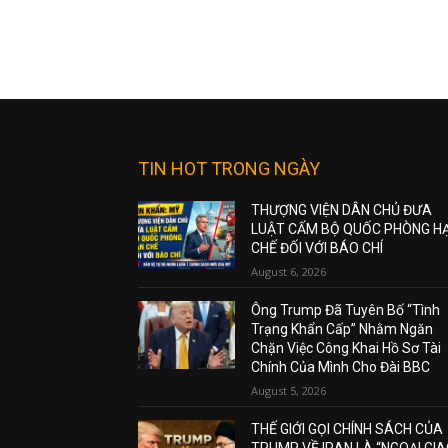
TIN HOT TRONG NGÀY
THƯỢNG VIỆN DÂN CHỦ ĐƯA
LUẬT CẤM BỘ QUỐC PHÒNG H
CHẾ ĐỐI VỚI BÁO CHÍ
August 6, 2026
Ông Trump Đã Tuyên Bố “Tình
Trạng Khẩn Cấp” Nhằm Ngăn
Chặn Việc Công Khai Hồ Sơ Tài
Chính Của Mình Cho Đài BBC
August 5, 2026
THẾ GIỚI GỌI CHÍNH SÁCH CỦA