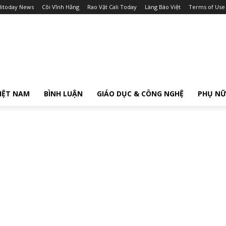
litoday News
Cõi Vĩnh Hằng
Rao Vặt Cali Today
Làng Báo Việt
Terms of Use
IỆT NAM
BÌNH LUẬN
GIÁO DỤC & CÔNG NGHỆ
PHỤ N