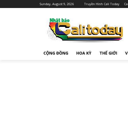
Sunday, August 9, 2026
Truyền Hình Cali Today
Ca
CỘNG ĐỒNG
HOA KỲ
THẾ GIỚI
V