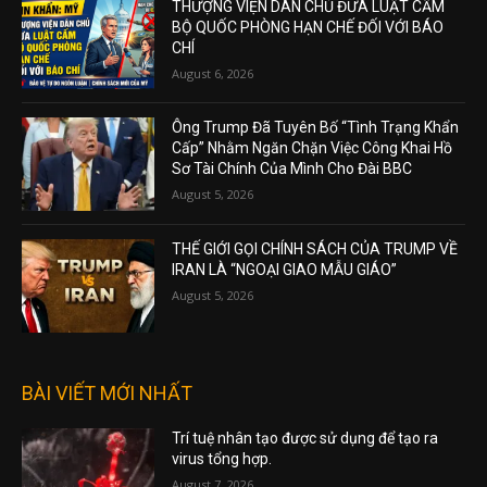
THƯỢNG VIỆN DÂN CHỦ ĐƯA LUẬT CẤM
BỘ QUỐC PHÒNG HẠN CHẾ ĐỐI VỚI BÁO
CHÍ
August 6, 2026
Ông Trump Đã Tuyên Bố “Tình Trạng Khẩn
Cấp” Nhằm Ngăn Chặn Việc Công Khai Hồ
Sơ Tài Chính Của Mình Cho Đài BBC
August 5, 2026
THẾ GIỚI GỌI CHÍNH SÁCH CỦA TRUMP VỀ
IRAN LÀ “NGOẠI GIAO MẪU GIÁO”
August 5, 2026
BÀI VIẾT MỚI NHẤT
Trí tuệ nhân tạo được sử dụng để tạo ra
virus tổng hợp.
August 7, 2026