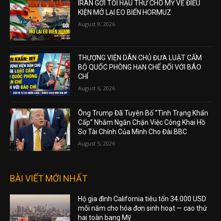
IRAN GỞI TỐI HẬU THƯ CHO MỸ VỀ ĐIỀU
KIỆN MỞ LẠI EO BIỂN HORMUZ
August 9, 2026
THƯỢNG VIỆN DÂN CHỦ ĐƯA LUẬT CẤM
BỘ QUỐC PHÒNG HẠN CHẾ ĐỐI VỚI BÁO
CHÍ
August 6, 2026
Ông Trump Đã Tuyên Bố “Tình Trạng Khẩn
Cấp” Nhằm Ngăn Chặn Việc Công Khai Hồ
Sơ Tài Chính Của Mình Cho Đài BBC
August 5, 2026
BÀI VIẾT MỚI NHẤT
Hộ gia đình California tiêu tốn 34.000 USD
mỗi năm cho hóa đơn sinh hoạt — cao thứ
hai toàn bang Mỹ