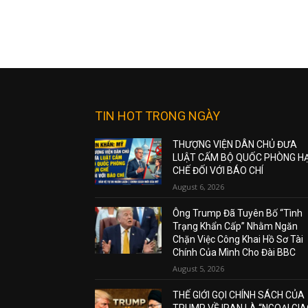
TIN HOT TRONG NGÀY
THƯỢNG VIỆN DÂN CHỦ ĐƯA
LUẬT CẤM BỘ QUỐC PHÒNG H
CHẾ ĐỐI VỚI BÁO CHÍ
August 6, 2026
Ông Trump Đã Tuyên Bố “Tình
Trạng Khẩn Cấp” Nhằm Ngăn
Chặn Việc Công Khai Hồ Sơ Tài
Chính Của Mình Cho Đài BBC
August 5, 2026
THẾ GIỚI GỌI CHÍNH SÁCH CỦA