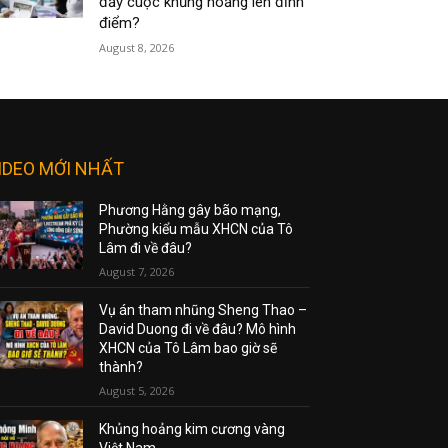
đẩy cuộc khủng hoảng lên đỉnh
điểm?
August 8, 2026
IDEO MỚI NHẤT
Phương Hằng gây bão mạng,
Phường kiểu mẫu XHCN của Tô
Lâm đi về đâu?
August 7, 2026
Vụ án tham nhũng Sheng Thao –
David Duong đi về đâu? Mô hình
XHCN của Tô Lâm bao giờ sẽ
thành?
August 5, 2026
Khủng hoảng kim cương vàng