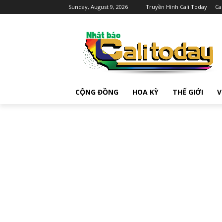
Sunday, August 9, 2026
Truyền Hình Cali Today
Ca
CỘNG ĐỒNG
HOA KỲ
THẾ GIỚI
V