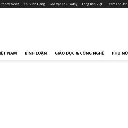
litoday News
Cõi Vĩnh Hằng
Rao Vặt Cali Today
Làng Báo Việt
Terms of Use
IỆT NAM
BÌNH LUẬN
GIÁO DỤC & CÔNG NGHỆ
PHỤ N