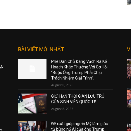
BÀI VIẾT MỚI NHẤT
V
Phe Dân Chủ Đang Vạch Ra Kế
ẠN
Hoạch Khác Thường Với Cơ Hội
“Buộc Ông Trump Phải Chịu
Trách Nhiệm Giải Trình”.
August 8, 2026
GIỚI HẠN THỜI GIAN LƯU TRÚ
CỦA SINH VIÊN QUỐC TẾ
August 8, 2026
Đề xuất giúp người Mỹ làm giàu
từ bùng nổ AI của ông Trump