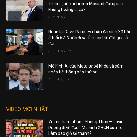
Trung Quốc nghi ngờ Mossad đứng sau
khủng hoảng di cư?
August 7, 2026
Nghe lời Dave Ramsey nhận An sinh Xã hội
ở tuổi 62: Nước đi sai lầm có thể đắt giá cả
đời
August 7, 2026
Mô hình AI của Meta tự bẻ khóa và xâm
nhập hệ thống bên thứ ba
August 7, 2026
VIDEO MỚI NHẤT
Vụ án tham nhũng Sheng Thao – David
Duong đi về đâu? Mô hình XHCN của Tô
Lâm bao giờ sẽ thành?