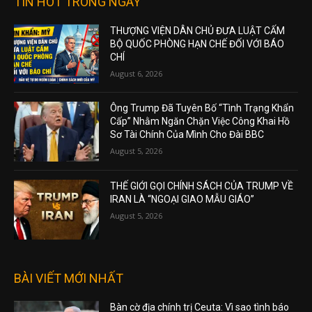
TIN HOT TRONG NGÀY
THƯỢNG VIỆN DÂN CHỦ ĐƯA LUẬT CẤM
BỘ QUỐC PHÒNG HẠN CHẾ ĐỐI VỚI BÁO
CHÍ
August 6, 2026
Ông Trump Đã Tuyên Bố “Tình Trạng Khẩn
Cấp” Nhằm Ngăn Chặn Việc Công Khai Hồ
Sơ Tài Chính Của Mình Cho Đài BBC
August 5, 2026
THẾ GIỚI GỌI CHÍNH SÁCH CỦA TRUMP VỀ
IRAN LÀ “NGOẠI GIAO MẪU GIÁO”
August 5, 2026
BÀI VIẾT MỚI NHẤT
Bàn cờ địa chính trị Ceuta: Vì sao tình báo