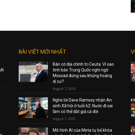
BÀI VIẾT MỚI NHẤT
V
Bàn cờ địa chính trị Ceuta: Vì sao
ẠN
tình báo Trung Quốc nghi ngờ
Mossad đứng sau khủng hoảng
di cư?
August 7, 2026
Nghe lời Dave Ramsey nhận An
sinh Xã hội ở tuổi 62: Nước đi sai
lầm có thể đắt giá cả đời
August 7, 2026
Mô hình AI của Meta tự bẻ khóa