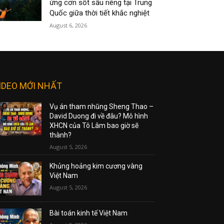
ứng cơn sốt sầu riêng tại Trung
Quốc giữa thời tiết khắc nghiệt
August 6, 2026
IDEO MỚI NHẤT
Vụ án tham nhũng Sheng Thao –
David Duong đi về đâu? Mô hình
XHCN của Tô Lâm bao giờ sẽ
thành?
August 5, 2026
Khủng hoảng kim cương vàng
Việt Nam
August 5, 2026
Bài toán kinh tế Việt Nam