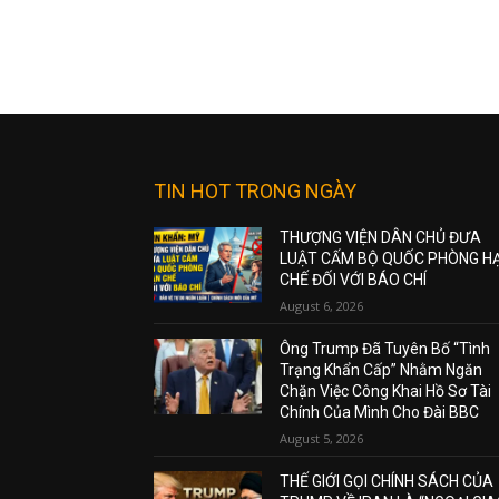
TIN HOT TRONG NGÀY
THƯỢNG VIỆN DÂN CHỦ ĐƯA
LUẬT CẤM BỘ QUỐC PHÒNG H
CHẾ ĐỐI VỚI BÁO CHÍ
August 6, 2026
Ông Trump Đã Tuyên Bố “Tình
Trạng Khẩn Cấp” Nhằm Ngăn
Chặn Việc Công Khai Hồ Sơ Tài
Chính Của Mình Cho Đài BBC
August 5, 2026
THẾ GIỚI GỌI CHÍNH SÁCH CỦA