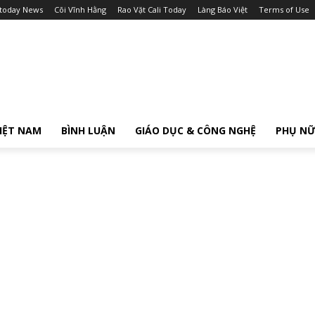
itoday News
Cõi Vĩnh Hằng
Rao Vặt Cali Today
Làng Báo Việt
Terms of Use
IỆT NAM
BÌNH LUẬN
GIÁO DỤC & CÔNG NGHỆ
PHỤ N