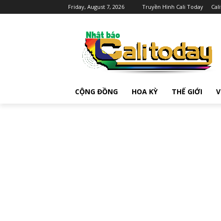
Friday, August 7, 2026
Truyền Hình Cali Today
Cal
CỘNG ĐỒNG
HOA KỲ
THẾ GIỚI
V