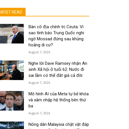
MOST READ
Bàn cờ địa chính trị Ceuta: Vì
sao tình báo Trung Quốc nghi
ngờ Mossad đứng sau khủng
hoảng di cư?
August 7, 2026
Nghe lời Dave Ramsey nhận An
sinh Xã hội ở tuổi 62: Nước đi
sai lầm có thể đắt giá cả đời
August 7, 2026
Mô hình AI của Meta tự bẻ khóa
và xâm nhập hệ thống bên thứ
ba
August 7, 2026
Nông dân Malaysia chật vật đáp