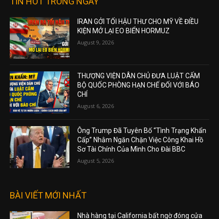
TIN HOT TRONG NGÀY
IRAN GỞI TỐI HẬU THƯ CHO MỸ VỀ ĐIỀU
KIỆN MỞ LẠI EO BIỂN HORMUZ
August 9, 2026
THƯỢNG VIỆN DÂN CHỦ ĐƯA LUẬT CẤM
BỘ QUỐC PHÒNG HẠN CHẾ ĐỐI VỚI BÁO
CHÍ
August 6, 2026
Ông Trump Đã Tuyên Bố “Tình Trạng Khẩn
Cấp” Nhằm Ngăn Chặn Việc Công Khai Hồ
Sơ Tài Chính Của Mình Cho Đài BBC
August 5, 2026
BÀI VIẾT MỚI NHẤT
Nhà hàng tại California bất ngờ đóng cửa