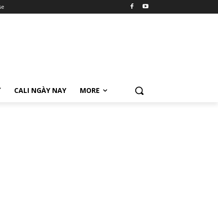
se
Ữ
CALI NGÀY NAY
MORE