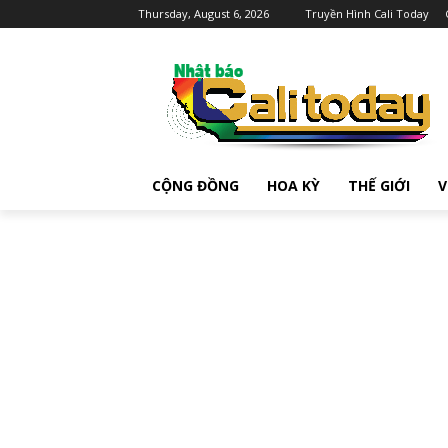
Thursday, August 6, 2026
Truyền Hình Cali Today
CỘNG ĐỒNG
HOA KỲ
THẾ GIỚI
V