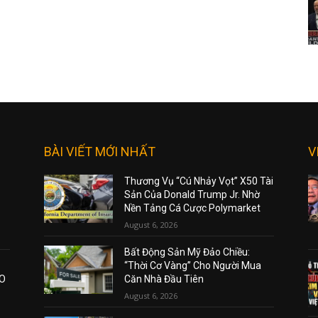
BÀI VIẾT MỚI NHẤT
V
Thương Vụ “Cú Nhảy Vọt” X50 Tài
Sản Của Donald Trump Jr. Nhờ
Nền Tảng Cá Cược Polymarket
August 6, 2026
Bất Động Sản Mỹ Đảo Chiều:
“Thời Cơ Vàng” Cho Người Mua
AO
Căn Nhà Đầu Tiên
August 6, 2026