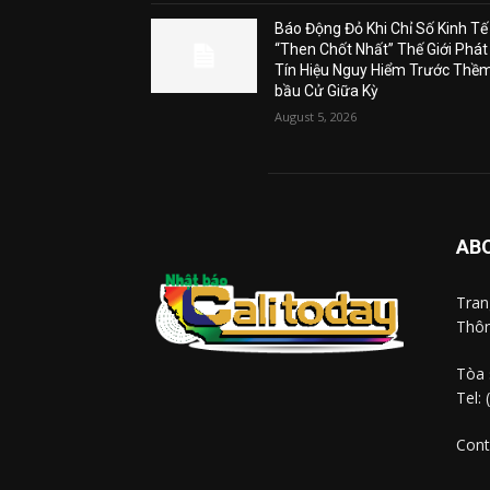
Báo Động Đỏ Khi Chỉ Số Kinh Tế
“Then Chốt Nhất” Thế Giới Phát
Tín Hiệu Nguy Hiểm Trước Thề
bầu Cử Giữa Kỳ
August 5, 2026
AB
Tra
Thôn
Tòa 
Tel:
Cont