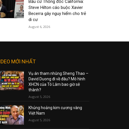
Bầu cử Thống đốc California:
Steve Hilton cáo buộc Xavier
Becerra gây nguy hiểm cho trẻ
di cư
August 6, 2026
IDEO MỚI NHẤT
Vụ án tham nhũng Sheng Thao –
David Duong đi về đâu? Mô hình
XHCN của Tô Lâm bao giờ sẽ
thành?
August 5, 2026
Khủng hoảng kim cương vàng
Việt Nam
August 5, 2026