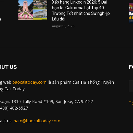
Xếp hạng LinkedIn 2026: 5 Đại
học tại California Lọt Top 40
Trường Tốt nhất cho Sự nghiệp
m
Lâu dài
August 6, 2026
OUT US
F
ng web
baocalitoday.com
là sản phẩm của Hệ Thống Truyền
g Cali Today
soạn: 1310 Tully Road #109, San Jose, CA 95122
Te
 (408) 482-6527
act us:
nam@baocalitoday.com