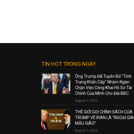
TIN HOT TRONG NGÀY
Ông Trump Đã Tuyên Bố “Tình
Trạng Khẩn Cấp” Nhằm Ngăn
Chặn Việc Công Khai Hồ Sơ Tài
Chính Của Mình Cho Đài BBC
August 5, 2026
THẾ GIỚI GỌI CHÍNH SÁCH CỦA
TRUMP VỀ IRAN LÀ “NGOẠI GI
MẪU GIÁO”
August 5, 2026