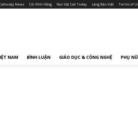
Calitoday News
Cõi Vĩnh Hằng
Rao Vặt Cali Today
Làng Báo Việt
Terms of U
IỆT NAM
BÌNH LUẬN
GIÁO DỤC & CÔNG NGHỆ
PHỤ N