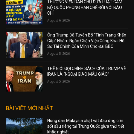
THƯỢNG VIỆN DÂN CHỦ ĐƯA LUẬT CẤM
BỘ QUỐC PHÒNG HẠN CHẾ ĐỐI VỚI BÁO
CHÍ
August 6, 2026
Ông Trump Đã Tuyên Bố “Tình Trạng Khẩn
Cấp” Nhằm Ngăn Chặn Việc Công Khai Hồ
Sơ Tài Chính Của Mình Cho Đài BBC
August 5, 2026
THẾ GIỚI GỌI CHÍNH SÁCH CỦA TRUMP VỀ
IRAN LÀ “NGOẠI GIAO MẪU GIÁO”
August 5, 2026
BÀI VIẾT MỚI NHẤT
Nông dân Malaysia chật vật đáp ứng cơn
sốt sầu riêng tại Trung Quốc giữa thời tiết
khắc nghiệt