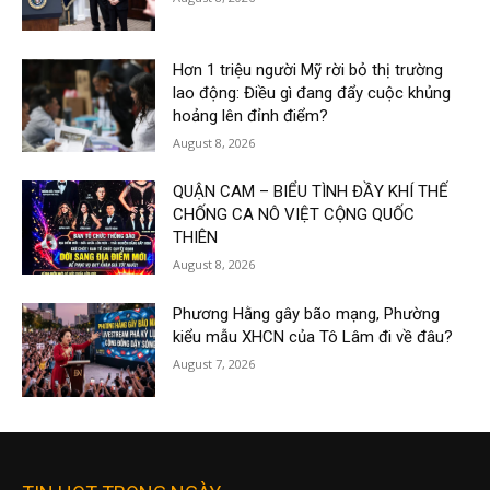
Hơn 1 triệu người Mỹ rời bỏ thị trường
lao động: Điều gì đang đẩy cuộc khủng
hoảng lên đỉnh điểm?
August 8, 2026
QUẬN CAM – BIỂU TÌNH ĐẦY KHÍ THẾ
CHỐNG CA NÔ VIỆT CỘNG QUỐC
THIÊN
August 8, 2026
Phương Hằng gây bão mạng, Phường
kiểu mẫu XHCN của Tô Lâm đi về đâu?
August 7, 2026