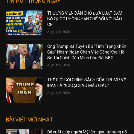
TIN HOT TRONG NGÀY
THƯỢNG VIỆN DÂN CHỦ ĐƯA LUẬT CẤM
BỘ QUỐC PHÒNG HẠN CHẾ ĐỐI VỚI BÁO
CHÍ
August 6, 2026
Ông Trump Đã Tuyên Bố “Tình Trạng Khẩn
Cấp” Nhằm Ngăn Chặn Việc Công Khai Hồ
Sơ Tài Chính Của Mình Cho Đài BBC
August 5, 2026
THẾ GIỚI GỌI CHÍNH SÁCH CỦA TRUMP VỀ
IRAN LÀ “NGOẠI GIAO MẪU GIÁO”
August 5, 2026
BÀI VIẾT MỚI NHẤT
Đề xuất giúp người Mỹ làm giàu từ bùng nổ