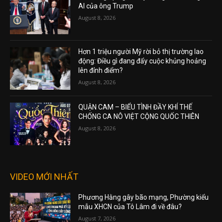
AI của ông Trump
August 8, 2026
Hơn 1 triệu người Mỹ rời bỏ thị trường lao
động: Điều gì đang đẩy cuộc khủng hoảng
lên đỉnh điểm?
August 8, 2026
QUẬN CAM – BIỂU TÌNH ĐẦY KHÍ THẾ
CHỐNG CA NÔ VIỆT CỘNG QUỐC THIÊN
August 8, 2026
VIDEO MỚI NHẤT
Phương Hằng gây bão mạng, Phường kiểu
mẫu XHCN của Tô Lâm đi về đâu?
August 7, 2026