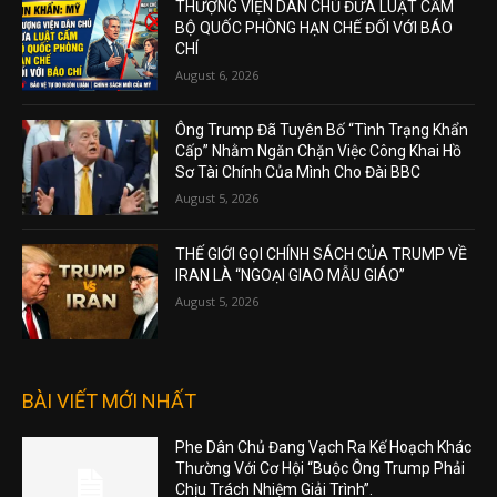
THƯỢNG VIỆN DÂN CHỦ ĐƯA LUẬT CẤM
BỘ QUỐC PHÒNG HẠN CHẾ ĐỐI VỚI BÁO
CHÍ
August 6, 2026
Ông Trump Đã Tuyên Bố “Tình Trạng Khẩn
Cấp” Nhằm Ngăn Chặn Việc Công Khai Hồ
Sơ Tài Chính Của Mình Cho Đài BBC
August 5, 2026
THẾ GIỚI GỌI CHÍNH SÁCH CỦA TRUMP VỀ
IRAN LÀ “NGOẠI GIAO MẪU GIÁO”
August 5, 2026
BÀI VIẾT MỚI NHẤT
Phe Dân Chủ Đang Vạch Ra Kế Hoạch Khác
Thường Với Cơ Hội “Buộc Ông Trump Phải
Chịu Trách Nhiệm Giải Trình”.