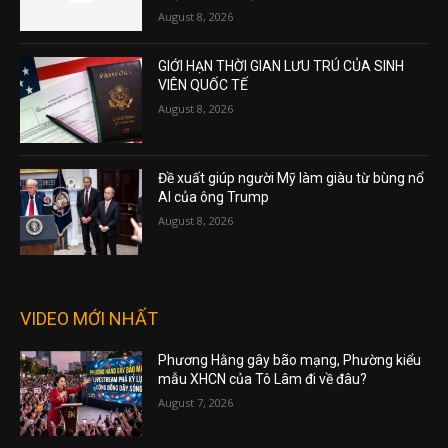
August 8, 2026
GIỚI HẠN THỜI GIAN LƯU TRÚ CỦA SINH
VIÊN QUỐC TẾ
August 8, 2026
Đề xuất giúp người Mỹ làm giàu từ bùng nổ
AI của ông Trump
August 8, 2026
VIDEO MỚI NHẤT
Phương Hằng gây bão mạng, Phường kiểu
mẫu XHCN của Tô Lâm đi về đâu?
August 7, 2026