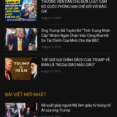
THƯỢNG VIỆN DÂN CHỦ ĐƯA LUẬT CẤM
BỘ QUỐC PHÒNG HẠN CHẾ ĐỐI VỚI BÁO
CHÍ
August 6, 2026
Ông Trump Đã Tuyên Bố “Tình Trạng Khẩn
Cấp” Nhằm Ngăn Chặn Việc Công Khai Hồ
Sơ Tài Chính Của Mình Cho Đài BBC
August 5, 2026
THẾ GIỚI GỌI CHÍNH SÁCH CỦA TRUMP VỀ
IRAN LÀ “NGOẠI GIAO MẪU GIÁO”
August 5, 2026
BÀI VIẾT MỚI NHẤT
Đề xuất giúp người Mỹ làm giàu từ bùng nổ
AI của ông Trump
August 8, 2026