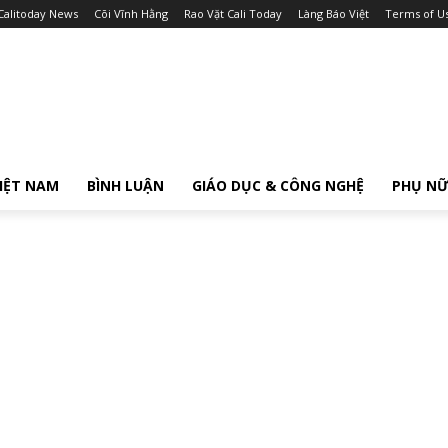
Calitoday News
Cõi Vĩnh Hằng
Rao Vặt Cali Today
Làng Báo Việt
Terms of U
IỆT NAM
BÌNH LUẬN
GIÁO DỤC & CÔNG NGHỆ
PHỤ N