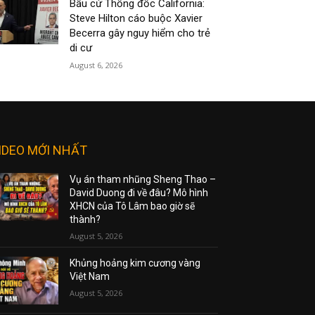
Bầu cử Thống đốc California:
Steve Hilton cáo buộc Xavier
Becerra gây nguy hiểm cho trẻ
di cư
August 6, 2026
IDEO MỚI NHẤT
Vụ án tham nhũng Sheng Thao –
David Duong đi về đâu? Mô hình
XHCN của Tô Lâm bao giờ sẽ
thành?
August 5, 2026
Khủng hoảng kim cương vàng
Việt Nam
August 5, 2026