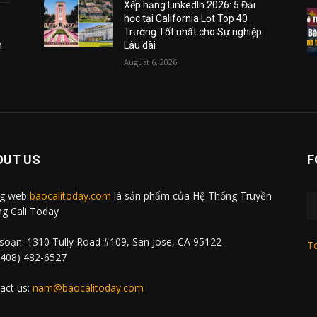
Xếp hạng LinkedIn 2026: 5 Đại
học tại California Lọt Top 40
Trường Tốt nhất cho Sự nghiệp
m
Lâu dài
August 6, 2026
OUT US
F
ng web
baocalitoday.com
là sản phẩm của Hệ Thống Truyền
g Cali Today
soạn: 1310 Tully Road #109, San Jose, CA 95122
Te
 (408) 482-6527
act us:
nam@baocalitoday.com