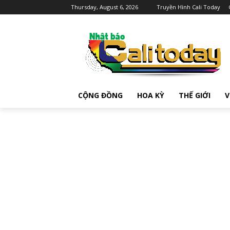
Thursday, August 6, 2026
Truyền Hình Cali Today
CỘNG ĐỒNG
HOA KỲ
THẾ GIỚI
V