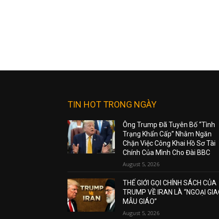
TIN HOT TRONG NGÀY
Ông Trump Đã Tuyên Bố “Tình
Trạng Khẩn Cấp” Nhằm Ngăn
Chặn Việc Công Khai Hồ Sơ Tài
Chính Của Mình Cho Đài BBC
August 5, 2026
THẾ GIỚI GỌI CHÍNH SÁCH CỦA
TRUMP VỀ IRAN LÀ “NGOẠI GI
MẪU GIÁO”
August 5, 2026