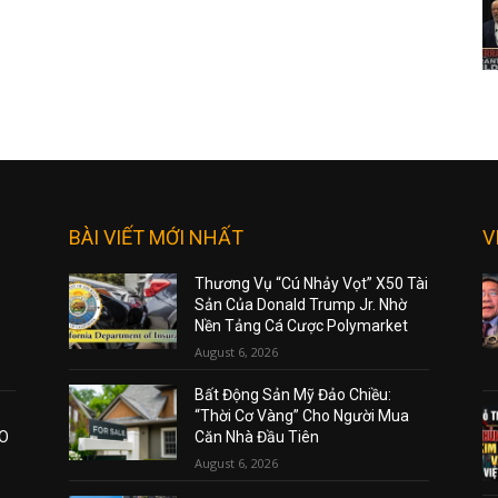
BÀI VIẾT MỚI NHẤT
V
Thương Vụ “Cú Nhảy Vọt” X50 Tài
Sản Của Donald Trump Jr. Nhờ
Nền Tảng Cá Cược Polymarket
August 6, 2026
Bất Động Sản Mỹ Đảo Chiều:
“Thời Cơ Vàng” Cho Người Mua
AO
Căn Nhà Đầu Tiên
August 6, 2026