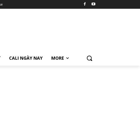
se
Ữ
CALI NGÀY NAY
MORE