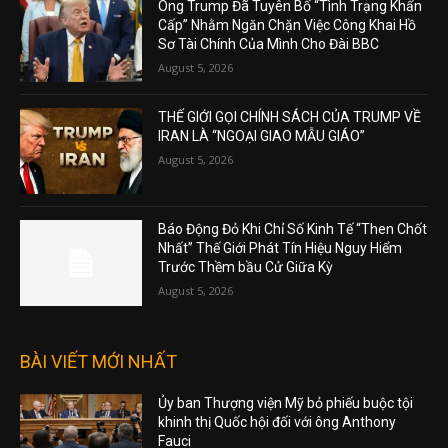
Ông Trump Đã Tuyên Bố “Tình Trạng Khẩn
Cấp” Nhằm Ngăn Chặn Việc Công Khai Hồ
Sơ Tài Chính Của Mình Cho Đài BBC
August 5, 2026
THẾ GIỚI GỌI CHÍNH SÁCH CỦA TRUMP VỀ
IRAN LÀ “NGOẠI GIAO MẪU GIÁO”
August 5, 2026
Báo Động Đỏ Khi Chỉ Số Kinh Tế “Then Chốt
Nhất” Thế Giới Phát Tín Hiệu Nguy Hiểm
Trước Thềm bầu Cử Giữa Kỳ
August 5, 2026
BÀI VIẾT MỚI NHẤT
Ủy ban Thượng viện Mỹ bỏ phiếu buộc tội
khinh thị Quốc hội đối với ông Anthony
Fauci