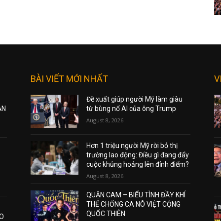
BÀI VIẾT MỚI NHẤT
V
Đề xuất giúp người Mỹ làm giàu
ẠN
từ bùng nổ AI của ông Trump
August 8, 2026
Hơn 1 triệu người Mỹ rời bỏ thị
trường lao động: Điều gì đang đẩy
cuộc khủng hoảng lên đỉnh điểm?
August 8, 2026
QUẬN CAM – BIỂU TÌNH ĐẦY KHÍ
THẾ CHỐNG CA NÔ VIỆT CỘNG
QUỐC THIÊN
AO