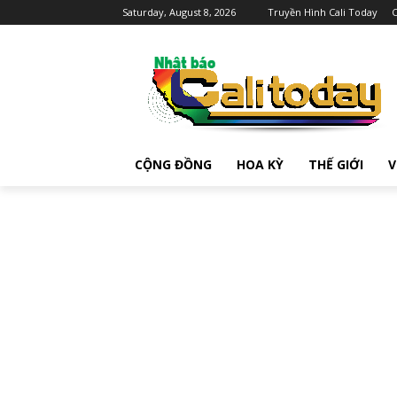
Saturday, August 8, 2026
Truyền Hình Cali Today
C
CỘNG ĐỒNG
HOA KỲ
THẾ GIỚI
V