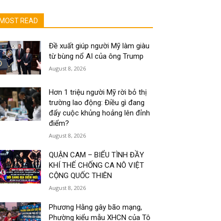
MOST READ
Đề xuất giúp người Mỹ làm giàu
từ bùng nổ AI của ông Trump
August 8, 2026
Hơn 1 triệu người Mỹ rời bỏ thị
trường lao động: Điều gì đang
đẩy cuộc khủng hoảng lên đỉnh
điểm?
August 8, 2026
QUẬN CAM – BIỂU TÌNH ĐẦY
KHÍ THẾ CHỐNG CA NÔ VIỆT
CỘNG QUỐC THIÊN
August 8, 2026
Phương Hằng gây bão mạng,
Phường kiểu mẫu XHCN của Tô