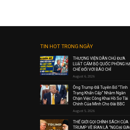
TIN HOT TRONG NGÀY
THƯỢNG VIỆN DÂN CHỦ ĐƯA
LUẬT CẤM BỘ QUỐC PHÒNG H
CHẾ ĐỐI VỚI BÁO CHÍ
August 6, 2026
Ông Trump Đã Tuyên Bố “Tình
Trạng Khẩn Cấp” Nhằm Ngăn
Chặn Việc Công Khai Hồ Sơ Tài
Chính Của Mình Cho Đài BBC
August 5, 2026
THẾ GIỚI GỌI CHÍNH SÁCH CỦA
TRUMP VỀ IRAN LÀ “NGOẠI GI