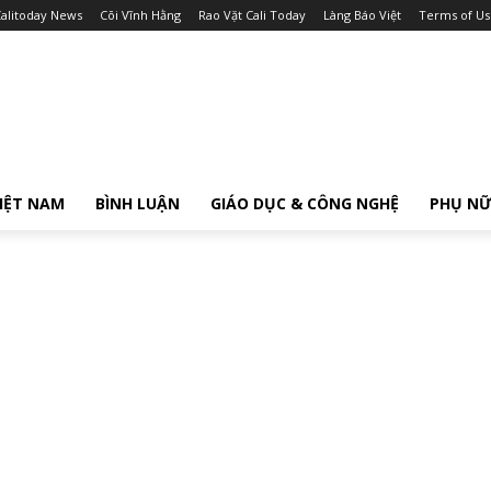
alitoday News
Cõi Vĩnh Hằng
Rao Vặt Cali Today
Làng Báo Việt
Terms of Us
IỆT NAM
BÌNH LUẬN
GIÁO DỤC & CÔNG NGHỆ
PHỤ N