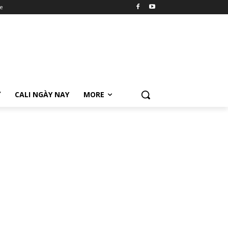
e
Ữ
CALI NGÀY NAY
MORE