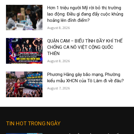
Hơn 1 triệu người Mỹ rời bỏ thị trường
lao động: Điều gì đang đẩy cuộc khủng
hoảng lên đỉnh điểm?
August 8, 2026
QUẬN CAM – BIỂU TÌNH ĐẦY KHÍ THẾ
CHỐNG CA NÔ VIỆT CỘNG QUỐC
THIÊN
August 8, 2026
Phương Hằng gây bão mạng, Phường
kiểu mẫu XHCN của Tô Lâm đi về đâu?
August 7, 2026
TIN HOT TRONG NGÀY