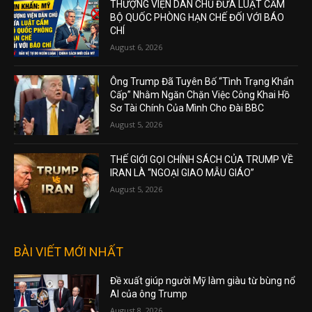
THƯỢNG VIỆN DÂN CHỦ ĐƯA LUẬT CẤM
BỘ QUỐC PHÒNG HẠN CHẾ ĐỐI VỚI BÁO
CHÍ
August 6, 2026
Ông Trump Đã Tuyên Bố “Tình Trạng Khẩn
Cấp” Nhằm Ngăn Chặn Việc Công Khai Hồ
Sơ Tài Chính Của Mình Cho Đài BBC
August 5, 2026
THẾ GIỚI GỌI CHÍNH SÁCH CỦA TRUMP VỀ
IRAN LÀ “NGOẠI GIAO MẪU GIÁO”
August 5, 2026
BÀI VIẾT MỚI NHẤT
Đề xuất giúp người Mỹ làm giàu từ bùng nổ
AI của ông Trump
August 8, 2026