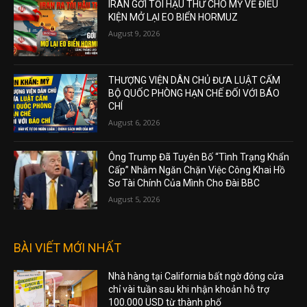
IRAN GỞI TỐI HẬU THƯ CHO MỸ VỀ ĐIỀU
KIỆN MỞ LẠI EO BIỂN HORMUZ
August 9, 2026
THƯỢNG VIỆN DÂN CHỦ ĐƯA LUẬT CẤM
BỘ QUỐC PHÒNG HẠN CHẾ ĐỐI VỚI BÁO
CHÍ
August 6, 2026
Ông Trump Đã Tuyên Bố “Tình Trạng Khẩn
Cấp” Nhằm Ngăn Chặn Việc Công Khai Hồ
Sơ Tài Chính Của Mình Cho Đài BBC
August 5, 2026
BÀI VIẾT MỚI NHẤT
Nhà hàng tại California bất ngờ đóng cửa
chỉ vài tuần sau khi nhận khoản hỗ trợ
100.000 USD từ thành phố