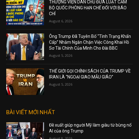
THƯỢNG VIỆN DÂN CHỦ ĐƯA LUẬT CẤM
BỘ QUỐC PHÒNG HẠN CHẾ ĐỐI VỚI BÁO
CHÍ
August 6, 2026
Ông Trump Đã Tuyên Bố “Tình Trạng Khẩn
Cấp” Nhằm Ngăn Chặn Việc Công Khai Hồ
Sơ Tài Chính Của Mình Cho Đài BBC
August 5, 2026
THẾ GIỚI GỌI CHÍNH SÁCH CỦA TRUMP VỀ
IRAN LÀ “NGOẠI GIAO MẪU GIÁO”
August 5, 2026
BÀI VIẾT MỚI NHẤT
Đề xuất giúp người Mỹ làm giàu từ bùng nổ
AI của ông Trump
August 8, 2026