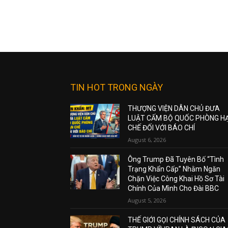
TIN HOT TRONG NGÀY
THƯỢNG VIỆN DÂN CHỦ ĐƯA
LUẬT CẤM BỘ QUỐC PHÒNG H
CHẾ ĐỐI VỚI BÁO CHÍ
August 6, 2026
Ông Trump Đã Tuyên Bố “Tình
Trạng Khẩn Cấp” Nhằm Ngăn
Chặn Việc Công Khai Hồ Sơ Tài
Chính Của Mình Cho Đài BBC
August 5, 2026
THẾ GIỚI GỌI CHÍNH SÁCH CỦA