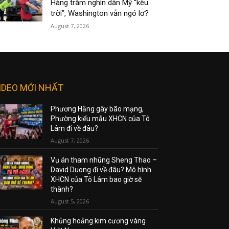
Hàng trăm nghìn dân Mỹ “kêu
trời”, Washington vẫn ngó lơ?
August 7, 2026
IDEO MỚI NHẤT
Phương Hằng gây bão mạng,
Phường kiểu mẫu XHCN của Tô
Lâm đi về đâu?
August 7, 2026
Vụ án tham nhũng Sheng Thao –
David Duong đi về đâu? Mô hình
XHCN của Tô Lâm bao giờ sẽ
thành?
August 5, 2026
Khủng hoảng kim cương vàng