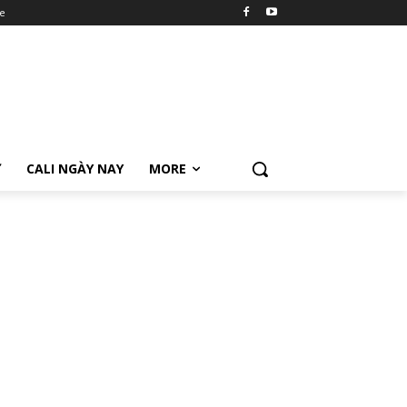
e
Ữ
CALI NGÀY NAY
MORE