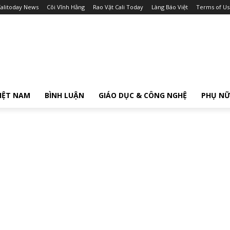
alitoday News
Cõi Vĩnh Hằng
Rao Vặt Cali Today
Làng Báo Việt
Terms of Us
IỆT NAM
BÌNH LUẬN
GIÁO DỤC & CÔNG NGHỆ
PHỤ N