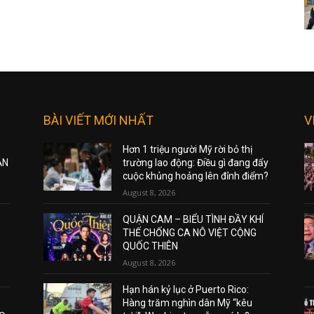
BÀI VIẾT MỚI NHẤT
V
Hơn 1 triệu người Mỹ rời bỏ thị
ẠN
trường lao động: Điều gì đang đẩy
cuộc khủng hoảng lên đỉnh điểm?
August 8, 2026
QUẬN CAM – BIỂU TÌNH ĐẦY KHÍ
THẾ CHỐNG CA NÔ VIỆT CỘNG
QUỐC THIÊN
August 8, 2026
Hạn hán kỷ lục ở Puerto Rico:
Hàng trăm nghìn dân Mỹ “kêu