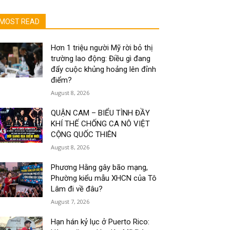
MOST READ
Hơn 1 triệu người Mỹ rời bỏ thị
trường lao động: Điều gì đang
đẩy cuộc khủng hoảng lên đỉnh
điểm?
August 8, 2026
QUẬN CAM – BIỂU TÌNH ĐẦY
KHÍ THẾ CHỐNG CA NÔ VIỆT
CỘNG QUỐC THIÊN
August 8, 2026
Phương Hằng gây bão mạng,
Phường kiểu mẫu XHCN của Tô
Lâm đi về đâu?
August 7, 2026
Hạn hán kỷ lục ở Puerto Rico: