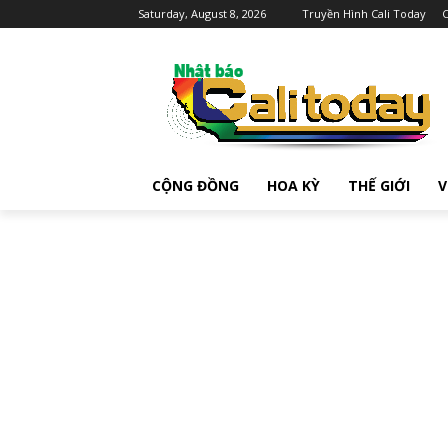
Saturday, August 8, 2026
Truyền Hình Cali Today
C
CỘNG ĐỒNG
HOA KỲ
THẾ GIỚI
V