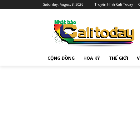
Saturday, August 8, 2026
Truyền Hình Cali Today
C
CỘNG ĐỒNG
HOA KỲ
THẾ GIỚI
V