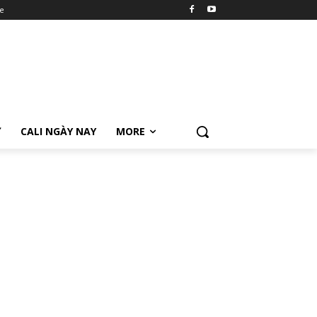
e
Ữ
CALI NGÀY NAY
MORE