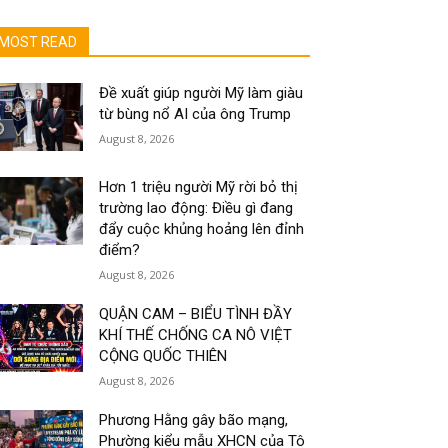
MOST READ
Đề xuất giúp người Mỹ làm giàu
từ bùng nổ AI của ông Trump
August 8, 2026
Hơn 1 triệu người Mỹ rời bỏ thị
trường lao động: Điều gì đang
đẩy cuộc khủng hoảng lên đỉnh
điểm?
August 8, 2026
QUẬN CAM – BIỂU TÌNH ĐẦY
KHÍ THẾ CHỐNG CA NÔ VIỆT
CỘNG QUỐC THIÊN
August 8, 2026
Phương Hằng gây bão mạng,
Phường kiểu mẫu XHCN của Tô