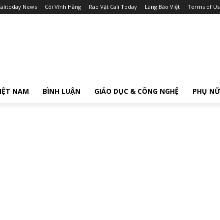
alitoday News
Cõi Vĩnh Hằng
Rao Vặt Cali Today
Làng Báo Việt
Terms of Us
IỆT NAM
BÌNH LUẬN
GIÁO DỤC & CÔNG NGHỆ
PHỤ N