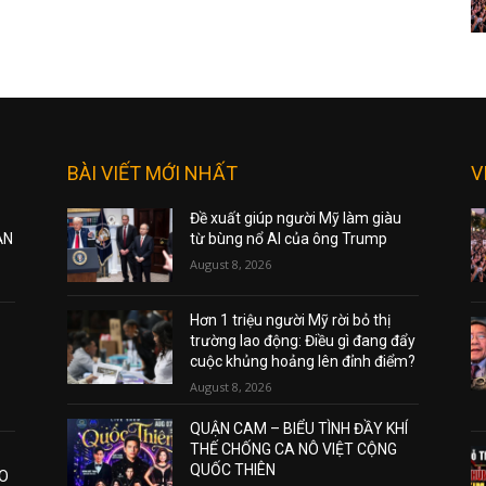
BÀI VIẾT MỚI NHẤT
V
Đề xuất giúp người Mỹ làm giàu
ẠN
từ bùng nổ AI của ông Trump
August 8, 2026
Hơn 1 triệu người Mỹ rời bỏ thị
trường lao động: Điều gì đang đẩy
cuộc khủng hoảng lên đỉnh điểm?
August 8, 2026
QUẬN CAM – BIỂU TÌNH ĐẦY KHÍ
THẾ CHỐNG CA NÔ VIỆT CỘNG
QUỐC THIÊN
AO