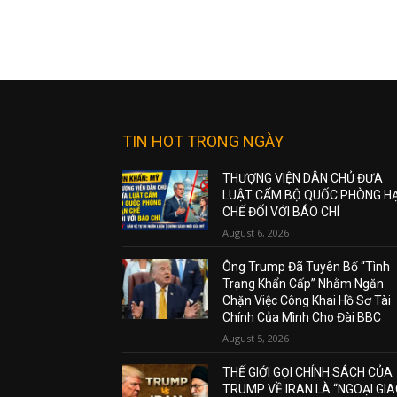
TIN HOT TRONG NGÀY
THƯỢNG VIỆN DÂN CHỦ ĐƯA
LUẬT CẤM BỘ QUỐC PHÒNG H
CHẾ ĐỐI VỚI BÁO CHÍ
August 6, 2026
Ông Trump Đã Tuyên Bố “Tình
Trạng Khẩn Cấp” Nhằm Ngăn
Chặn Việc Công Khai Hồ Sơ Tài
Chính Của Mình Cho Đài BBC
August 5, 2026
THẾ GIỚI GỌI CHÍNH SÁCH CỦA
TRUMP VỀ IRAN LÀ “NGOẠI GI