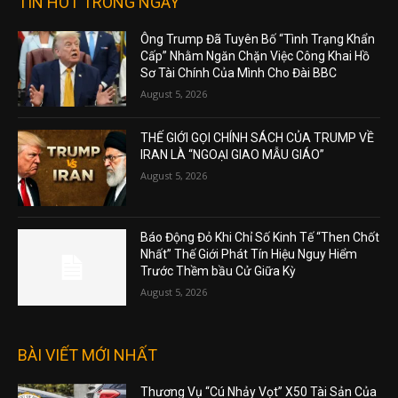
TIN HOT TRONG NGÀY
Ông Trump Đã Tuyên Bố “Tình Trạng Khẩn
Cấp” Nhằm Ngăn Chặn Việc Công Khai Hồ
Sơ Tài Chính Của Mình Cho Đài BBC
August 5, 2026
THẾ GIỚI GỌI CHÍNH SÁCH CỦA TRUMP VỀ
IRAN LÀ “NGOẠI GIAO MẪU GIÁO”
August 5, 2026
Báo Động Đỏ Khi Chỉ Số Kinh Tế “Then Chốt
Nhất” Thế Giới Phát Tín Hiệu Nguy Hiểm
Trước Thềm bầu Cử Giữa Kỳ
August 5, 2026
BÀI VIẾT MỚI NHẤT
Thương Vụ “Cú Nhảy Vọt” X50 Tài Sản Của