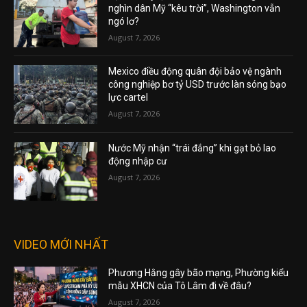
nghìn dân Mỹ “kêu trời”, Washington vẫn
ngó lơ?
August 7, 2026
Mexico điều động quân đội bảo vệ ngành
công nghiệp bơ tỷ USD trước làn sóng bạo
lực cartel
August 7, 2026
Nước Mỹ nhận “trái đắng” khi gạt bỏ lao
động nhập cư
August 7, 2026
VIDEO MỚI NHẤT
Phương Hằng gây bão mạng, Phường kiểu
mẫu XHCN của Tô Lâm đi về đâu?
August 7, 2026