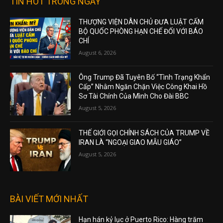
TIN HOT TRONG NGÀY
THƯỢNG VIỆN DÂN CHỦ ĐƯA LUẬT CẤM
BỘ QUỐC PHÒNG HẠN CHẾ ĐỐI VỚI BÁO
CHÍ
August 6, 2026
Ông Trump Đã Tuyên Bố “Tình Trạng Khẩn
Cấp” Nhằm Ngăn Chặn Việc Công Khai Hồ
Sơ Tài Chính Của Mình Cho Đài BBC
August 5, 2026
THẾ GIỚI GỌI CHÍNH SÁCH CỦA TRUMP VỀ
IRAN LÀ “NGOẠI GIAO MẪU GIÁO”
August 5, 2026
BÀI VIẾT MỚI NHẤT
Hạn hán kỷ lục ở Puerto Rico: Hàng trăm