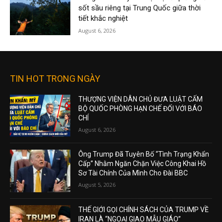
sốt sầu riêng tại Trung Quốc giữa thời
tiết khắc nghiệt
August 6, 2026
TIN HOT TRONG NGÀY
THƯỢNG VIỆN DÂN CHỦ ĐƯA LUẬT CẤM
BỘ QUỐC PHÒNG HẠN CHẾ ĐỐI VỚI BÁO
CHÍ
August 6, 2026
Ông Trump Đã Tuyên Bố “Tình Trạng Khẩn
Cấp” Nhằm Ngăn Chặn Việc Công Khai Hồ
Sơ Tài Chính Của Mình Cho Đài BBC
August 5, 2026
THẾ GIỚI GỌI CHÍNH SÁCH CỦA TRUMP VỀ
IRAN LÀ “NGOẠI GIAO MẪU GIÁO”