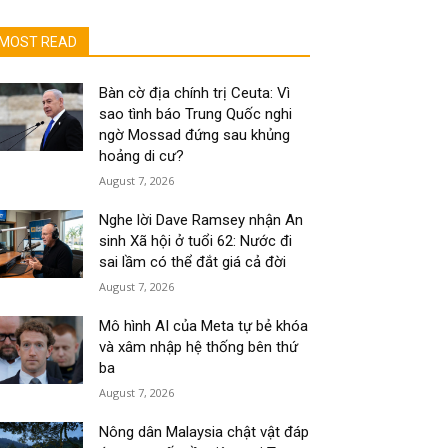
MOST READ
Bàn cờ địa chính trị Ceuta: Vì
sao tình báo Trung Quốc nghi
ngờ Mossad đứng sau khủng
hoảng di cư?
August 7, 2026
Nghe lời Dave Ramsey nhận An
sinh Xã hội ở tuổi 62: Nước đi
sai lầm có thể đắt giá cả đời
August 7, 2026
Mô hình AI của Meta tự bẻ khóa
và xâm nhập hệ thống bên thứ
ba
August 7, 2026
Nông dân Malaysia chật vật đáp