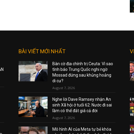
BÀI VIẾT MỚI NHẤT
V
Bàn cờ địa chính trị Ceuta: Vì sao
ẠN
tình báo Trung Quốc nghi ngờ
Mossad đứng sau khủng hoảng
di cư?
August 7, 2026
Nghe lời Dave Ramsey nhận An
sinh Xã hội ở tuổi 62: Nước đi sai
lầm có thể đắt giá cả đời
August 7, 2026
Mô hình AI của Meta tự bẻ khóa