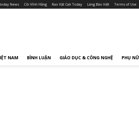
itoday News
Cõi Vĩnh Hằng
Rao Vặt Cali Today
Làng Báo Việt
Terms of Use
IỆT NAM
BÌNH LUẬN
GIÁO DỤC & CÔNG NGHỆ
PHỤ N