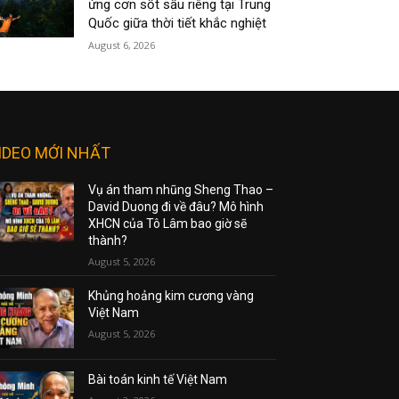
ứng cơn sốt sầu riêng tại Trung
Quốc giữa thời tiết khắc nghiệt
August 6, 2026
IDEO MỚI NHẤT
Vụ án tham nhũng Sheng Thao –
David Duong đi về đâu? Mô hình
XHCN của Tô Lâm bao giờ sẽ
thành?
August 5, 2026
Khủng hoảng kim cương vàng
Việt Nam
August 5, 2026
Bài toán kinh tế Việt Nam