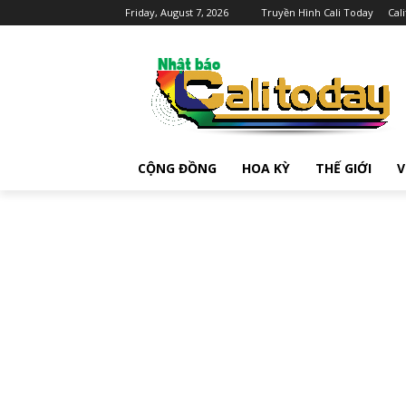
Friday, August 7, 2026
Truyền Hình Cali Today
Cal
CỘNG ĐỒNG
HOA KỲ
THẾ GIỚI
V