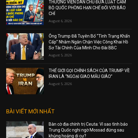
THƯỢNG VIỆN DÂN CHỦ ĐƯA LUẬT CẤM
BỘ QUỐC PHÒNG HẠN CHẾ ĐỐI VỚI BÁO
CHÍ
August 6, 2026
Ông Trump Đã Tuyên Bố “Tình Trạng Khẩn
Cấp” Nhằm Ngăn Chặn Việc Công Khai Hồ
Sơ Tài Chính Của Mình Cho Đài BBC
August 5, 2026
THẾ GIỚI GỌI CHÍNH SÁCH CỦA TRUMP VỀ
IRAN LÀ “NGOẠI GIAO MẪU GIÁO”
August 5, 2026
BÀI VIẾT MỚI NHẤT
Bàn cờ địa chính trị Ceuta: Vì sao tình báo
Trung Quốc nghi ngờ Mossad đứng sau
khủng hoảng di cư?