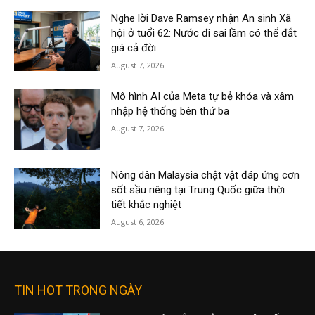
Nghe lời Dave Ramsey nhận An sinh Xã
hội ở tuổi 62: Nước đi sai lầm có thể đắt
giá cả đời
August 7, 2026
Mô hình AI của Meta tự bẻ khóa và xâm
nhập hệ thống bên thứ ba
August 7, 2026
Nông dân Malaysia chật vật đáp ứng cơn
sốt sầu riêng tại Trung Quốc giữa thời
tiết khắc nghiệt
August 6, 2026
TIN HOT TRONG NGÀY