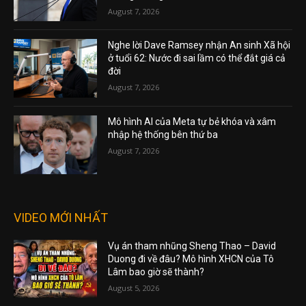
August 7, 2026
Nghe lời Dave Ramsey nhận An sinh Xã hội
ở tuổi 62: Nước đi sai lầm có thể đắt giá cả
đời
August 7, 2026
Mô hình AI của Meta tự bẻ khóa và xâm
nhập hệ thống bên thứ ba
August 7, 2026
VIDEO MỚI NHẤT
Vụ án tham nhũng Sheng Thao – David
Duong đi về đâu? Mô hình XHCN của Tô
Lâm bao giờ sẽ thành?
August 5, 2026