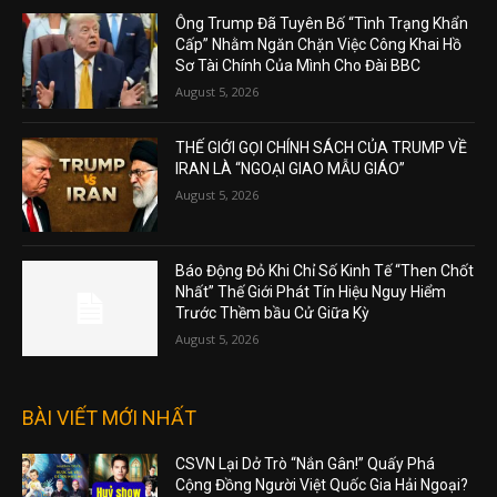
Ông Trump Đã Tuyên Bố “Tình Trạng Khẩn
Cấp” Nhằm Ngăn Chặn Việc Công Khai Hồ
Sơ Tài Chính Của Mình Cho Đài BBC
August 5, 2026
THẾ GIỚI GỌI CHÍNH SÁCH CỦA TRUMP VỀ
IRAN LÀ “NGOẠI GIAO MẪU GIÁO”
August 5, 2026
Báo Động Đỏ Khi Chỉ Số Kinh Tế “Then Chốt
Nhất” Thế Giới Phát Tín Hiệu Nguy Hiểm
Trước Thềm bầu Cử Giữa Kỳ
August 5, 2026
BÀI VIẾT MỚI NHẤT
CSVN Lại Dở Trò “Nắn Gân!” Quấy Phá
Cộng Đồng Người Việt Quốc Gia Hải Ngoại?