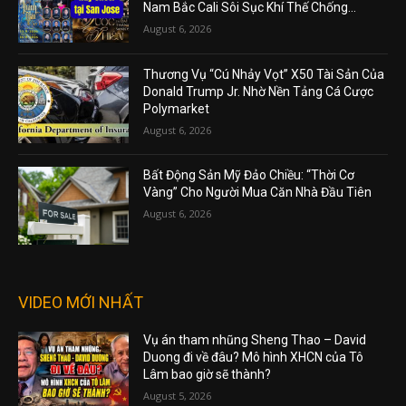
Nam Bắc Cali Sôi Sục Khí Thế Chống...
August 6, 2026
Thương Vụ “Cú Nhảy Vọt” X50 Tài Sản Của
Donald Trump Jr. Nhờ Nền Tảng Cá Cược
Polymarket
August 6, 2026
Bất Động Sản Mỹ Đảo Chiều: “Thời Cơ
Vàng” Cho Người Mua Căn Nhà Đầu Tiên
August 6, 2026
VIDEO MỚI NHẤT
Vụ án tham nhũng Sheng Thao – David
Duong đi về đâu? Mô hình XHCN của Tô
Lâm bao giờ sẽ thành?
August 5, 2026