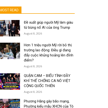
MOST READ
Đề xuất giúp người Mỹ làm giàu
từ bùng nổ AI của ông Trump
August 8, 2026
Hơn 1 triệu người Mỹ rời bỏ thị
trường lao động: Điều gì đang
đẩy cuộc khủng hoảng lên đỉnh
điểm?
August 8, 2026
QUẬN CAM – BIỂU TÌNH ĐẦY
KHÍ THẾ CHỐNG CA NÔ VIỆT
CỘNG QUỐC THIÊN
August 8, 2026
Phương Hằng gây bão mạng,
Phường kiểu mẫu XHCN của Tô