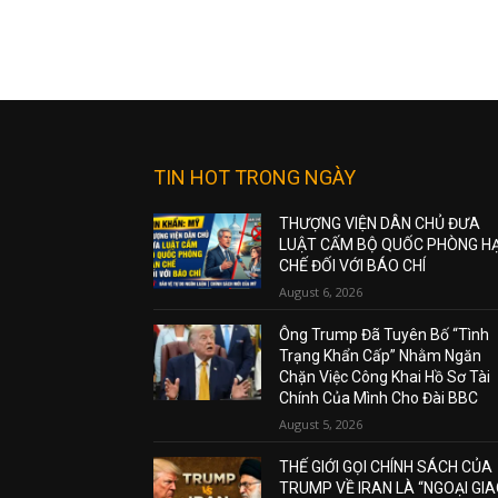
TIN HOT TRONG NGÀY
THƯỢNG VIỆN DÂN CHỦ ĐƯA
LUẬT CẤM BỘ QUỐC PHÒNG H
CHẾ ĐỐI VỚI BÁO CHÍ
August 6, 2026
Ông Trump Đã Tuyên Bố “Tình
Trạng Khẩn Cấp” Nhằm Ngăn
Chặn Việc Công Khai Hồ Sơ Tài
Chính Của Mình Cho Đài BBC
August 5, 2026
THẾ GIỚI GỌI CHÍNH SÁCH CỦA
TRUMP VỀ IRAN LÀ “NGOẠI GI