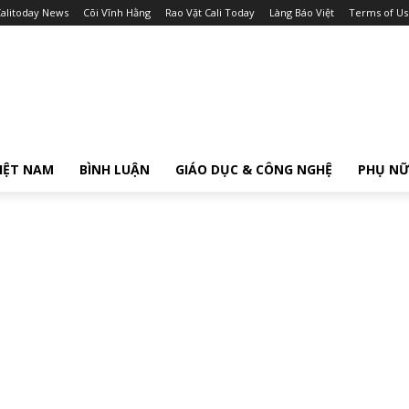
alitoday News
Cõi Vĩnh Hằng
Rao Vặt Cali Today
Làng Báo Việt
Terms of Us
IỆT NAM
BÌNH LUẬN
GIÁO DỤC & CÔNG NGHỆ
PHỤ N