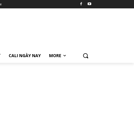
e
Ữ
CALI NGÀY NAY
MORE