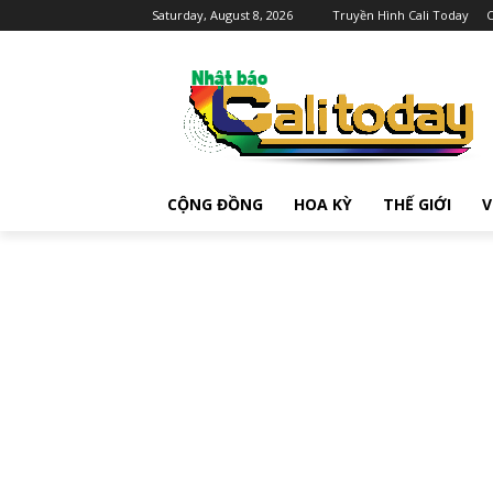
Saturday, August 8, 2026
Truyền Hình Cali Today
C
CỘNG ĐỒNG
HOA KỲ
THẾ GIỚI
V