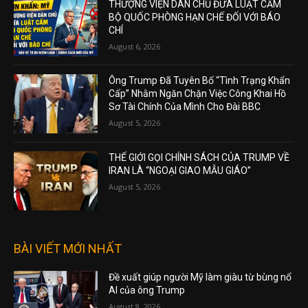
THƯỢNG VIỆN DÂN CHỦ ĐƯA LUẬT CẤM
BỘ QUỐC PHÒNG HẠN CHẾ ĐỐI VỚI BÁO
CHÍ
August 6, 2026
Ông Trump Đã Tuyên Bố “Tình Trạng Khẩn
Cấp” Nhằm Ngăn Chặn Việc Công Khai Hồ
Sơ Tài Chính Của Mình Cho Đài BBC
August 5, 2026
THẾ GIỚI GỌI CHÍNH SÁCH CỦA TRUMP VỀ
IRAN LÀ “NGOẠI GIAO MẪU GIÁO”
August 5, 2026
BÀI VIẾT MỚI NHẤT
Đề xuất giúp người Mỹ làm giàu từ bùng nổ
AI của ông Trump
August 8, 2026