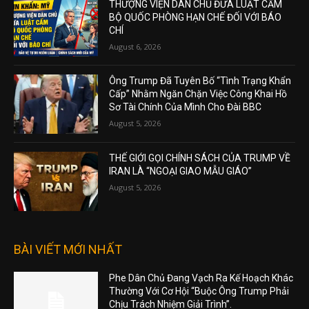
THƯỢNG VIỆN DÂN CHỦ ĐƯA LUẬT CẤM
BỘ QUỐC PHÒNG HẠN CHẾ ĐỐI VỚI BÁO
CHÍ
August 6, 2026
Ông Trump Đã Tuyên Bố “Tình Trạng Khẩn
Cấp” Nhằm Ngăn Chặn Việc Công Khai Hồ
Sơ Tài Chính Của Mình Cho Đài BBC
August 5, 2026
THẾ GIỚI GỌI CHÍNH SÁCH CỦA TRUMP VỀ
IRAN LÀ “NGOẠI GIAO MẪU GIÁO”
August 5, 2026
BÀI VIẾT MỚI NHẤT
Phe Dân Chủ Đang Vạch Ra Kế Hoạch Khác
Thường Với Cơ Hội “Buộc Ông Trump Phải
Chịu Trách Nhiệm Giải Trình”.