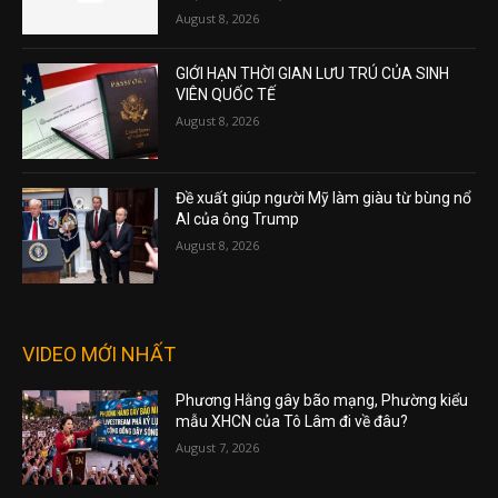
August 8, 2026
GIỚI HẠN THỜI GIAN LƯU TRÚ CỦA SINH
VIÊN QUỐC TẾ
August 8, 2026
Đề xuất giúp người Mỹ làm giàu từ bùng nổ
AI của ông Trump
August 8, 2026
VIDEO MỚI NHẤT
Phương Hằng gây bão mạng, Phường kiểu
mẫu XHCN của Tô Lâm đi về đâu?
August 7, 2026