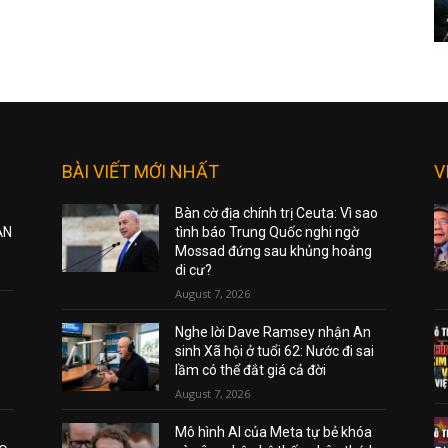
BÀI VIẾT MỚI NHẤT
V
Bàn cờ địa chính trị Ceuta: Vì sao
ẠN
tình báo Trung Quốc nghi ngờ
Mossad đứng sau khủng hoảng
di cư?
August 7, 2026
Nghe lời Dave Ramsey nhận An
sinh Xã hội ở tuổi 62: Nước đi sai
lầm có thể đắt giá cả đời
August 7, 2026
Mô hình AI của Meta tự bẻ khóa