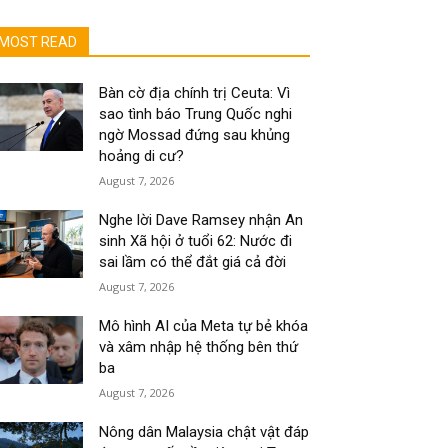
MOST READ
Bàn cờ địa chính trị Ceuta: Vì
sao tình báo Trung Quốc nghi
ngờ Mossad đứng sau khủng
hoảng di cư?
August 7, 2026
Nghe lời Dave Ramsey nhận An
sinh Xã hội ở tuổi 62: Nước đi
sai lầm có thể đắt giá cả đời
August 7, 2026
Mô hình AI của Meta tự bẻ khóa
và xâm nhập hệ thống bên thứ
ba
August 7, 2026
Nông dân Malaysia chật vật đáp