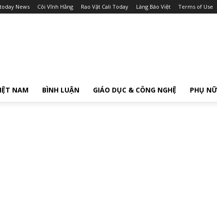
itoday News
Cõi Vĩnh Hằng
Rao Vặt Cali Today
Làng Báo Việt
Terms of Use
IỆT NAM
BÌNH LUẬN
GIÁO DỤC & CÔNG NGHỆ
PHỤ N