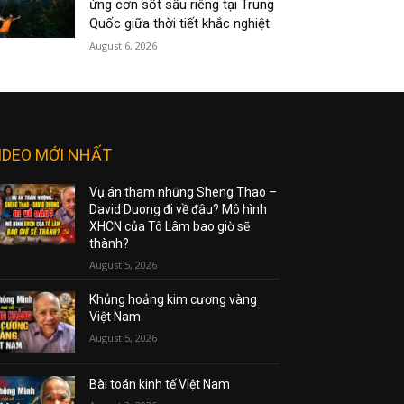
ứng cơn sốt sầu riêng tại Trung
Quốc giữa thời tiết khắc nghiệt
August 6, 2026
IDEO MỚI NHẤT
Vụ án tham nhũng Sheng Thao –
David Duong đi về đâu? Mô hình
XHCN của Tô Lâm bao giờ sẽ
thành?
August 5, 2026
Khủng hoảng kim cương vàng
Việt Nam
August 5, 2026
Bài toán kinh tế Việt Nam