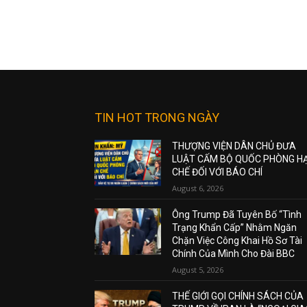
TIN HOT TRONG NGÀY
THƯỢNG VIỆN DÂN CHỦ ĐƯA
LUẬT CẤM BỘ QUỐC PHÒNG H
CHẾ ĐỐI VỚI BÁO CHÍ
August 6, 2026
Ông Trump Đã Tuyên Bố “Tình
Trạng Khẩn Cấp” Nhằm Ngăn
Chặn Việc Công Khai Hồ Sơ Tài
Chính Của Mình Cho Đài BBC
August 5, 2026
THẾ GIỚI GỌI CHÍNH SÁCH CỦA