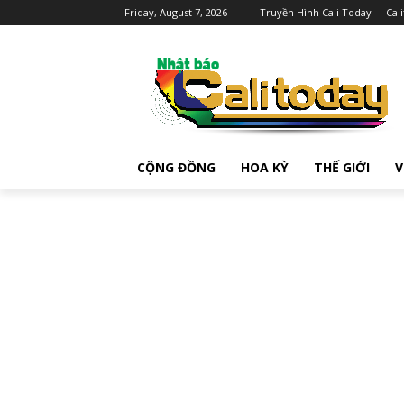
Friday, August 7, 2026
Truyền Hình Cali Today
Cal
CỘNG ĐỒNG
HOA KỲ
THẾ GIỚI
V