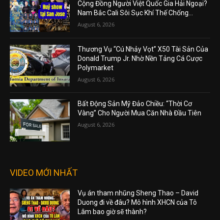
Cộng Đồng Người Việt Quốc Gia Hải Ngoại?
Nam Bắc Cali Sôi Sục Khí Thế Chống...
August 6, 2026
Thương Vụ “Cú Nhảy Vọt” X50 Tài Sản Của
Donald Trump Jr. Nhờ Nền Tảng Cá Cược
Polymarket
August 6, 2026
Bất Động Sản Mỹ Đảo Chiều: “Thời Cơ
Vàng” Cho Người Mua Căn Nhà Đầu Tiên
August 6, 2026
VIDEO MỚI NHẤT
Vụ án tham nhũng Sheng Thao – David
Duong đi về đâu? Mô hình XHCN của Tô
Lâm bao giờ sẽ thành?