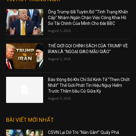
Ông Trump Đã Tuyên Bố “Tình Trạng Khẩn
Cấp” Nhằm Ngăn Chặn Việc Công Khai Hồ
Sơ Tài Chính Của Mình Cho Đài BBC
August 5, 2026
THẾ GIỚI GỌI CHÍNH SÁCH CỦA TRUMP VỀ
IRAN LÀ “NGOẠI GIAO MẪU GIÁO”
August 5, 2026
Báo Động Đỏ Khi Chỉ Số Kinh Tế “Then Chốt
Nhất” Thế Giới Phát Tín Hiệu Nguy Hiểm
Trước Thềm bầu Cử Giữa Kỳ
August 5, 2026
BÀI VIẾT MỚI NHẤT
CSVN Lại Dở Trò “Nắn Gân!” Quấy Phá