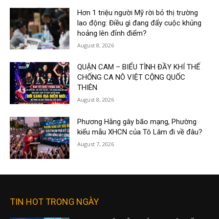
Hơn 1 triệu người Mỹ rời bỏ thị trường
lao động: Điều gì đang đẩy cuộc khủng
hoảng lên đỉnh điểm?
August 8, 2026
QUẬN CAM – BIỂU TÌNH ĐẦY KHÍ THẾ
CHỐNG CA NÔ VIỆT CỘNG QUỐC
THIÊN
August 8, 2026
Phương Hằng gây bão mạng, Phường
kiểu mẫu XHCN của Tô Lâm đi về đâu?
August 7, 2026
TIN HOT TRONG NGÀY