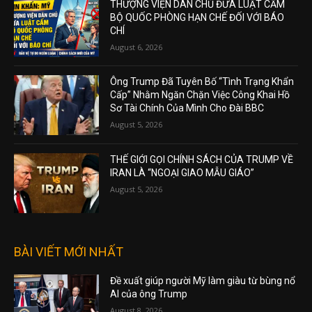
THƯỢNG VIỆN DÂN CHỦ ĐƯA LUẬT CẤM
BỘ QUỐC PHÒNG HẠN CHẾ ĐỐI VỚI BÁO
CHÍ
August 6, 2026
Ông Trump Đã Tuyên Bố “Tình Trạng Khẩn
Cấp” Nhằm Ngăn Chặn Việc Công Khai Hồ
Sơ Tài Chính Của Mình Cho Đài BBC
August 5, 2026
THẾ GIỚI GỌI CHÍNH SÁCH CỦA TRUMP VỀ
IRAN LÀ “NGOẠI GIAO MẪU GIÁO”
August 5, 2026
BÀI VIẾT MỚI NHẤT
Đề xuất giúp người Mỹ làm giàu từ bùng nổ
AI của ông Trump
August 8, 2026