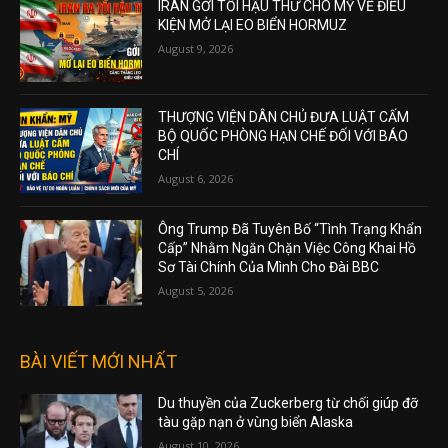
IRAN GỞI TỐI HẬU THƯ CHO MỸ VỀ ĐIỀU
KIỆN MỞ LẠI EO BIỂN HORMUZ
August 9, 2026
THƯỢNG VIỆN DÂN CHỦ ĐƯA LUẬT CẤM
BỘ QUỐC PHÒNG HẠN CHẾ ĐỐI VỚI BÁO
CHÍ
August 6, 2026
Ông Trump Đã Tuyên Bố “Tình Trạng Khẩn
Cấp” Nhằm Ngăn Chặn Việc Công Khai Hồ
Sơ Tài Chính Của Mình Cho Đài BBC
August 5, 2026
BÀI VIẾT MỚI NHẤT
Du thuyền của Zuckerberg từ chối giúp đỡ
tàu gặp nạn ở vùng biển Alaska
August 10, 2026