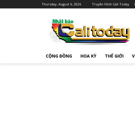
Thursday, August 6, 2026
Truyền Hình Cali Today
CỘNG ĐỒNG
HOA KỲ
THẾ GIỚI
V