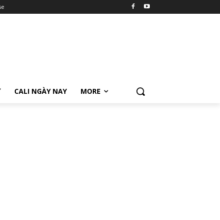
se
Ữ
CALI NGÀY NAY
MORE