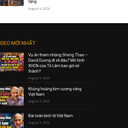
tặng
August 6, 2026
IDEO MỚI NHẤT
Vụ án tham nhũng Sheng Thao –
David Duong đi về đâu? Mô hình
XHCN của Tô Lâm bao giờ sẽ
thành?
August 5, 2026
Khủng hoảng kim cương vàng
Việt Nam
August 5, 2026
Bài toán kinh tế Việt Nam
August 3, 2026