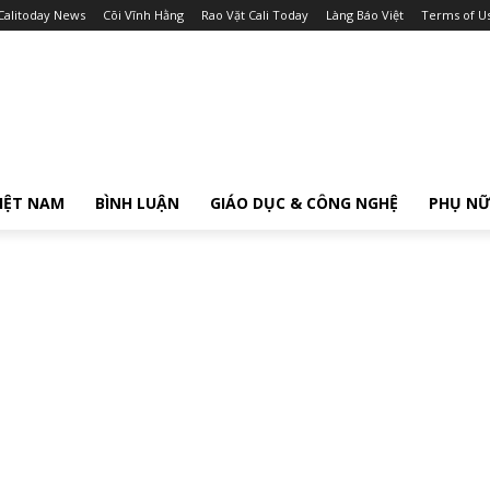
Calitoday News
Cõi Vĩnh Hằng
Rao Vặt Cali Today
Làng Báo Việt
Terms of U
IỆT NAM
BÌNH LUẬN
GIÁO DỤC & CÔNG NGHỆ
PHỤ N