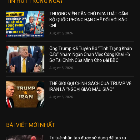
TIN HOT TRONG NGÀY
THƯỢNG VIỆN DÂN CHỦ ĐƯA LUẬT CẤM
BỘ QUỐC PHÒNG HẠN CHẾ ĐỐI VỚI BÁO
CHÍ
August 6, 2026
Ông Trump Đã Tuyên Bố “Tình Trạng Khẩn
Cấp” Nhằm Ngăn Chặn Việc Công Khai Hồ
Sơ Tài Chính Của Mình Cho Đài BBC
August 5, 2026
THẾ GIỚI GỌI CHÍNH SÁCH CỦA TRUMP VỀ
IRAN LÀ “NGOẠI GIAO MẪU GIÁO”
August 5, 2026
BÀI VIẾT MỚI NHẤT
Trí tuệ nhân tạo được sử dụng để tạo ra