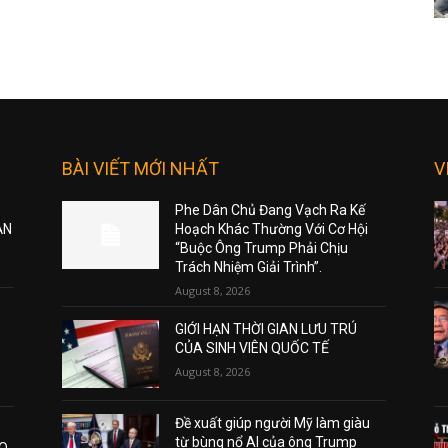
BÀI VIẾT MỚI NHẤT
V
Phe Dân Chủ Đang Vạch Ra Kế
ẠN
Hoạch Khác Thường Với Cơ Hội
“Buộc Ông Trump Phải Chịu
Trách Nhiệm Giải Trình”.
August 8, 2026
GIỚI HẠN THỜI GIAN LƯU TRÚ
CỦA SINH VIÊN QUỐC TẾ
August 8, 2026
Đề xuất giúp người Mỹ làm giàu
từ bùng nổ AI của ông Trump