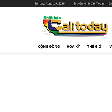
Sunday, August 9, 2026
Truyền Hình Cali Today
Ca
CỘNG ĐỒNG
HOA KỲ
THẾ GIỚI
V