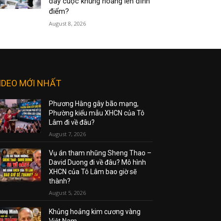
đẩy cuộc khủng hoảng lên đỉnh
điểm?
August 8, 2026
IDEO MỚI NHẤT
Phương Hằng gây bão mạng,
Phường kiểu mẫu XHCN của Tô
Lâm đi về đâu?
August 7, 2026
Vụ án tham nhũng Sheng Thao –
David Duong đi về đâu? Mô hình
XHCN của Tô Lâm bao giờ sẽ
thành?
August 5, 2026
Khủng hoảng kim cương vàng