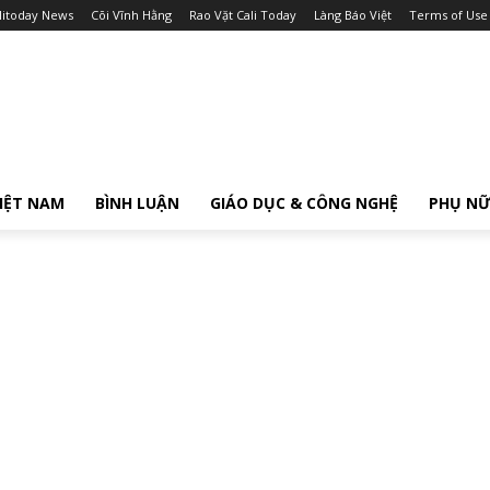
litoday News
Cõi Vĩnh Hằng
Rao Vặt Cali Today
Làng Báo Việt
Terms of Use
IỆT NAM
BÌNH LUẬN
GIÁO DỤC & CÔNG NGHỆ
PHỤ N