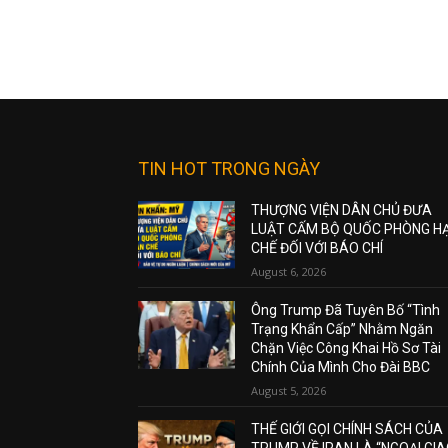
TIN HOT TRONG NGÀY
THƯỢNG VIỆN DÂN CHỦ ĐƯA
LUẬT CẤM BỘ QUỐC PHÒNG H
CHẾ ĐỐI VỚI BÁO CHÍ
August 6, 2026
Ông Trump Đã Tuyên Bố “Tình
Trạng Khẩn Cấp” Nhằm Ngăn
Chặn Việc Công Khai Hồ Sơ Tài
Chính Của Mình Cho Đài BBC
August 5, 2026
THẾ GIỚI GỌI CHÍNH SÁCH CỦA