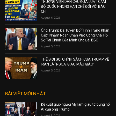
THƯỢNG VIỆN DÂN CHỦ ĐƯA LUẬT CẤM
BỘ QUỐC PHÒNG HẠN CHẾ ĐỐI VỚI BÁO
CHÍ
August 6, 2026
Ông Trump Đã Tuyên Bố “Tình Trạng Khẩn
Cấp” Nhằm Ngăn Chặn Việc Công Khai Hồ
Sơ Tài Chính Của Mình Cho Đài BBC
August 5, 2026
THẾ GIỚI GỌI CHÍNH SÁCH CỦA TRUMP VỀ
IRAN LÀ “NGOẠI GIAO MẪU GIÁO”
August 5, 2026
BÀI VIẾT MỚI NHẤT
Đề xuất giúp người Mỹ làm giàu từ bùng nổ
AI của ông Trump
August 8, 2026