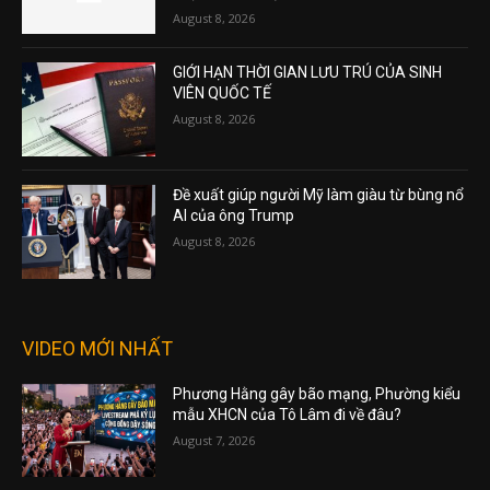
August 8, 2026
GIỚI HẠN THỜI GIAN LƯU TRÚ CỦA SINH
VIÊN QUỐC TẾ
August 8, 2026
Đề xuất giúp người Mỹ làm giàu từ bùng nổ
AI của ông Trump
August 8, 2026
VIDEO MỚI NHẤT
Phương Hằng gây bão mạng, Phường kiểu
mẫu XHCN của Tô Lâm đi về đâu?
August 7, 2026