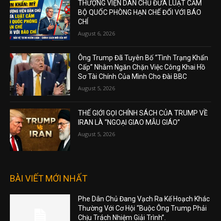
THƯỢNG VIỆN DÂN CHỦ ĐƯA LUẬT CẤM
BỘ QUỐC PHÒNG HẠN CHẾ ĐỐI VỚI BÁO
CHÍ
August 6, 2026
Ông Trump Đã Tuyên Bố “Tình Trạng Khẩn
Cấp” Nhằm Ngăn Chặn Việc Công Khai Hồ
Sơ Tài Chính Của Mình Cho Đài BBC
August 5, 2026
THẾ GIỚI GỌI CHÍNH SÁCH CỦA TRUMP VỀ
IRAN LÀ “NGOẠI GIAO MẪU GIÁO”
August 5, 2026
BÀI VIẾT MỚI NHẤT
Phe Dân Chủ Đang Vạch Ra Kế Hoạch Khác
Thường Với Cơ Hội “Buộc Ông Trump Phải
Chịu Trách Nhiệm Giải Trình”.