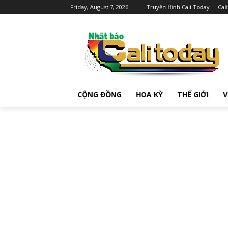
Friday, August 7, 2026
Truyền Hình Cali Today
Cal
CỘNG ĐỒNG
HOA KỲ
THẾ GIỚI
V