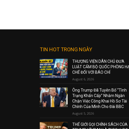
TIN HOT TRONG NGÀY
THƯỢNG VIỆN DÂN CHỦ ĐƯA
LUẬT CẤM BỘ QUỐC PHÒNG H
CHẾ ĐỐI VỚI BÁO CHÍ
August 6, 2026
Ông Trump Đã Tuyên Bố “Tình
Trạng Khẩn Cấp” Nhằm Ngăn
Chặn Việc Công Khai Hồ Sơ Tài
Chính Của Mình Cho Đài BBC
August 5, 2026
THẾ GIỚI GỌI CHÍNH SÁCH CỦA