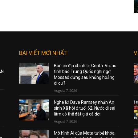
BÀI VIẾT MỚI NHẤT
V
Bàn cờ địa chính trị Ceuta: Vì sao
ẠN
tình báo Trung Quốc nghi ngờ
Mossad đứng sau khủng hoảng
di cư?
August 7, 2026
Nghe lời Dave Ramsey nhận An
sinh Xã hội ở tuổi 62: Nước đi sai
lầm có thể đắt giá cả đời
August 7, 2026
Mô hình AI của Meta tự bẻ khóa