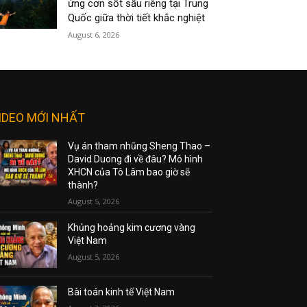
ứng cơn sốt sầu riêng tại Trung
Quốc giữa thời tiết khắc nghiệt
August 6, 2026
IDEO MỚI NHẤT
Vụ án tham nhũng Sheng Thao –
David Duong đi về đâu? Mô hình
XHCN của Tô Lâm bao giờ sẽ
thành?
August 5, 2026
Khủng hoảng kim cương vàng
Việt Nam
August 5, 2026
Bài toán kinh tế Việt Nam