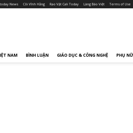
itoday News
Cõi Vĩnh Hằng
Rao Vặt Cali Today
Làng Báo Việt
Terms of Use
IỆT NAM
BÌNH LUẬN
GIÁO DỤC & CÔNG NGHỆ
PHỤ N