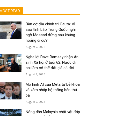
MOST READ
Bàn cờ địa chính trị Ceuta: Vì
sao tình báo Trung Quốc nghi
ngờ Mossad đứng sau khủng
hoảng di cư?
August 7, 2026
Nghe lời Dave Ramsey nhận An
sinh Xã hội ở tuổi 62: Nước đi
sai lầm có thể đắt giá cả đời
August 7, 2026
Mô hình AI của Meta tự bẻ khóa
và xâm nhập hệ thống bên thứ
ba
August 7, 2026
Nông dân Malaysia chật vật đáp