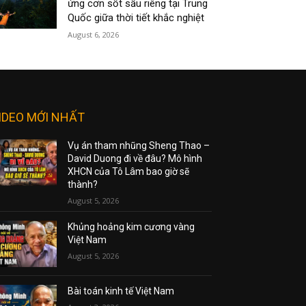
ứng cơn sốt sầu riêng tại Trung
Quốc giữa thời tiết khắc nghiệt
August 6, 2026
IDEO MỚI NHẤT
Vụ án tham nhũng Sheng Thao –
David Duong đi về đâu? Mô hình
XHCN của Tô Lâm bao giờ sẽ
thành?
August 5, 2026
Khủng hoảng kim cương vàng
Việt Nam
August 5, 2026
Bài toán kinh tế Việt Nam