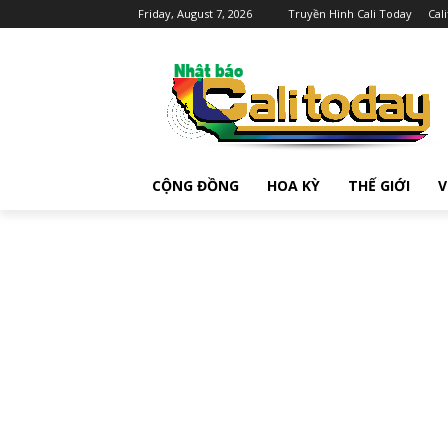
Friday, August 7, 2026
Truyền Hình Cali Today
Cal
CỘNG ĐỒNG
HOA KỲ
THẾ GIỚI
V