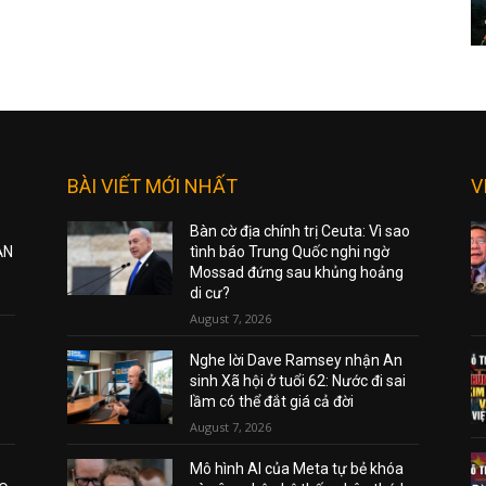
BÀI VIẾT MỚI NHẤT
V
Bàn cờ địa chính trị Ceuta: Vì sao
ẠN
tình báo Trung Quốc nghi ngờ
Mossad đứng sau khủng hoảng
di cư?
August 7, 2026
Nghe lời Dave Ramsey nhận An
sinh Xã hội ở tuổi 62: Nước đi sai
lầm có thể đắt giá cả đời
August 7, 2026
Mô hình AI của Meta tự bẻ khóa