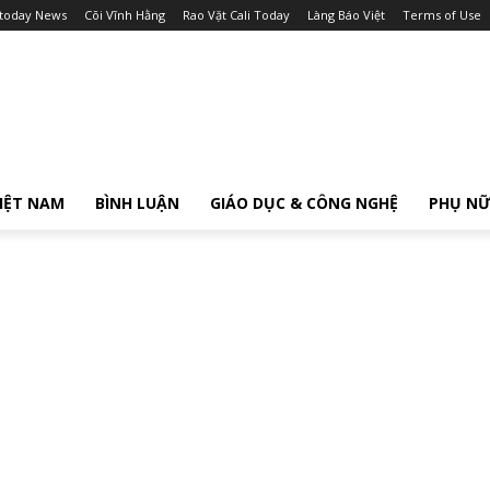
itoday News
Cõi Vĩnh Hằng
Rao Vặt Cali Today
Làng Báo Việt
Terms of Use
IỆT NAM
BÌNH LUẬN
GIÁO DỤC & CÔNG NGHỆ
PHỤ N