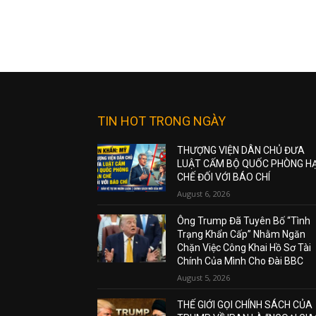
TIN HOT TRONG NGÀY
THƯỢNG VIỆN DÂN CHỦ ĐƯA
LUẬT CẤM BỘ QUỐC PHÒNG H
CHẾ ĐỐI VỚI BÁO CHÍ
August 6, 2026
Ông Trump Đã Tuyên Bố “Tình
Trạng Khẩn Cấp” Nhằm Ngăn
Chặn Việc Công Khai Hồ Sơ Tài
Chính Của Mình Cho Đài BBC
August 5, 2026
THẾ GIỚI GỌI CHÍNH SÁCH CỦA