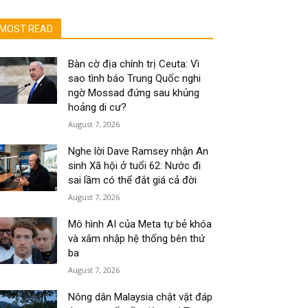
MOST READ
Bàn cờ địa chính trị Ceuta: Vì
sao tình báo Trung Quốc nghi
ngờ Mossad đứng sau khủng
hoảng di cư?
August 7, 2026
Nghe lời Dave Ramsey nhận An
sinh Xã hội ở tuổi 62: Nước đi
sai lầm có thể đắt giá cả đời
August 7, 2026
Mô hình AI của Meta tự bẻ khóa
và xâm nhập hệ thống bên thứ
ba
August 7, 2026
Nông dân Malaysia chật vật đáp