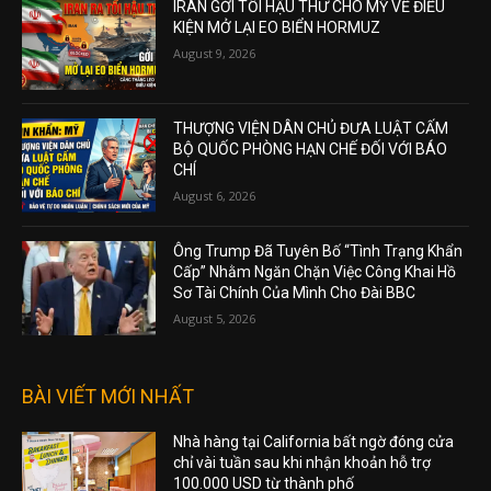
IRAN GỞI TỐI HẬU THƯ CHO MỸ VỀ ĐIỀU
KIỆN MỞ LẠI EO BIỂN HORMUZ
August 9, 2026
THƯỢNG VIỆN DÂN CHỦ ĐƯA LUẬT CẤM
BỘ QUỐC PHÒNG HẠN CHẾ ĐỐI VỚI BÁO
CHÍ
August 6, 2026
Ông Trump Đã Tuyên Bố “Tình Trạng Khẩn
Cấp” Nhằm Ngăn Chặn Việc Công Khai Hồ
Sơ Tài Chính Của Mình Cho Đài BBC
August 5, 2026
BÀI VIẾT MỚI NHẤT
Nhà hàng tại California bất ngờ đóng cửa
chỉ vài tuần sau khi nhận khoản hỗ trợ
100.000 USD từ thành phố