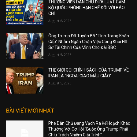
THƯỢNG VIỆN DÂN CHỦ ĐƯA LUẬT CẤM
BỘ QUỐC PHÒNG HẠN CHẾ ĐỐI VỚI BÁO
CHÍ
August 6, 2026
Ông Trump Đã Tuyên Bố “Tình Trạng Khẩn
Cấp” Nhằm Ngăn Chặn Việc Công Khai Hồ
Sơ Tài Chính Của Mình Cho Đài BBC
August 5, 2026
THẾ GIỚI GỌI CHÍNH SÁCH CỦA TRUMP VỀ
IRAN LÀ “NGOẠI GIAO MẪU GIÁO”
August 5, 2026
BÀI VIẾT MỚI NHẤT
Phe Dân Chủ Đang Vạch Ra Kế Hoạch Khác
Thường Với Cơ Hội “Buộc Ông Trump Phải
Chịu Trách Nhiệm Giải Trình”.