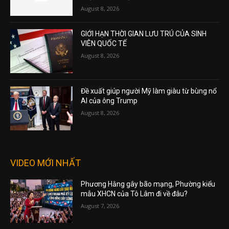
August 8, 2026
GIỚI HẠN THỜI GIAN LƯU TRÚ CỦA SINH
VIÊN QUỐC TẾ
August 8, 2026
Đề xuất giúp người Mỹ làm giàu từ bùng nổ
AI của ông Trump
August 8, 2026
VIDEO MỚI NHẤT
Phương Hằng gây bão mạng, Phường kiểu
mẫu XHCN của Tô Lâm đi về đâu?
August 7, 2026