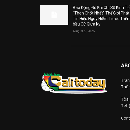
Báo Động Đỏ Khi Chỉ Số Kinh Tế
“Then Chốt Nhất” Thế Giới Phát
Tín Hiệu Nguy Hiểm Trước Thề
bầu Cử Giữa Kỳ
August 5, 2026
AB
Tra
Thôn
Tòa 
Tel:
Cont