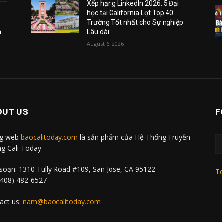
Xếp hạng LinkedIn 2026: 5 Đại
học tại California Lọt Top 40
Trường Tốt nhất cho Sự nghiệp
m
Lâu dài
August 6, 2026
OUT US
F
ng web
baocalitoday.com
là sản phẩm của Hệ Thống Truyền
g Cali Today
soạn: 1310 Tully Road #109, San Jose, CA 95122
Te
 (408) 482-6527
act us:
nam@baocalitoday.com