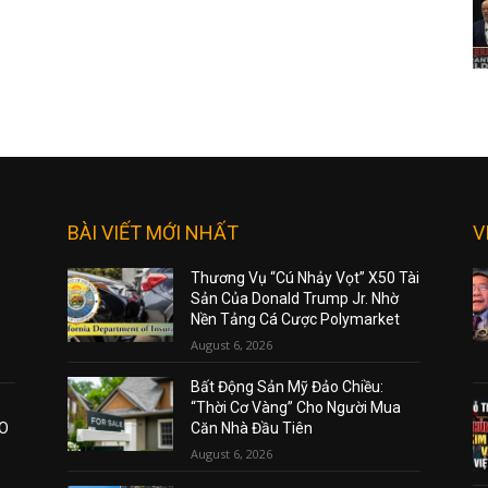
BÀI VIẾT MỚI NHẤT
V
Thương Vụ “Cú Nhảy Vọt” X50 Tài
Sản Của Donald Trump Jr. Nhờ
Nền Tảng Cá Cược Polymarket
August 6, 2026
Bất Động Sản Mỹ Đảo Chiều:
“Thời Cơ Vàng” Cho Người Mua
AO
Căn Nhà Đầu Tiên
August 6, 2026