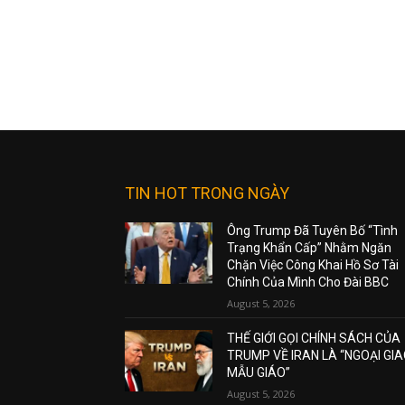
TIN HOT TRONG NGÀY
Ông Trump Đã Tuyên Bố “Tình
Trạng Khẩn Cấp” Nhằm Ngăn
Chặn Việc Công Khai Hồ Sơ Tài
Chính Của Mình Cho Đài BBC
August 5, 2026
THẾ GIỚI GỌI CHÍNH SÁCH CỦA
TRUMP VỀ IRAN LÀ “NGOẠI GI
MẪU GIÁO”
August 5, 2026