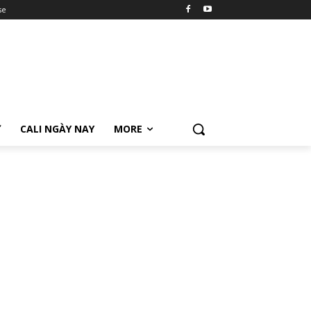
se
Ữ
CALI NGÀY NAY
MORE