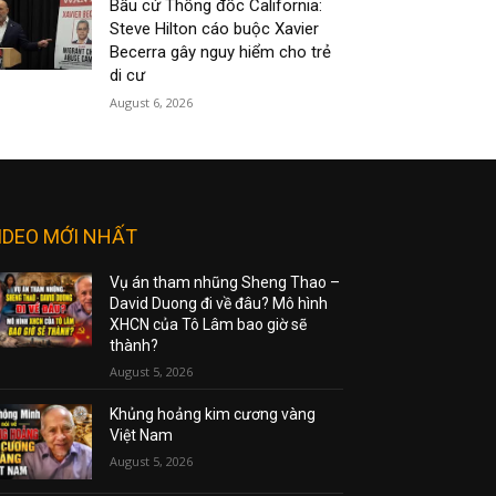
Bầu cử Thống đốc California:
Steve Hilton cáo buộc Xavier
Becerra gây nguy hiểm cho trẻ
di cư
August 6, 2026
IDEO MỚI NHẤT
Vụ án tham nhũng Sheng Thao –
David Duong đi về đâu? Mô hình
XHCN của Tô Lâm bao giờ sẽ
thành?
August 5, 2026
Khủng hoảng kim cương vàng
Việt Nam
August 5, 2026