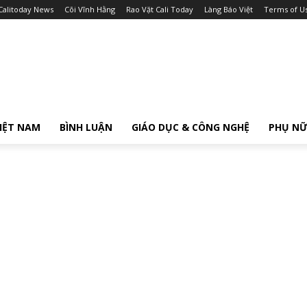
Calitoday News
Cõi Vĩnh Hằng
Rao Vặt Cali Today
Làng Báo Việt
Terms of U
IỆT NAM
BÌNH LUẬN
GIÁO DỤC & CÔNG NGHỆ
PHỤ N