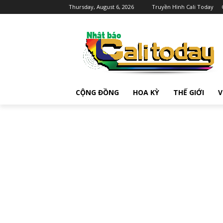
Thursday, August 6, 2026
Truyền Hình Cali Today
CỘNG ĐỒNG
HOA KỲ
THẾ GIỚI
V